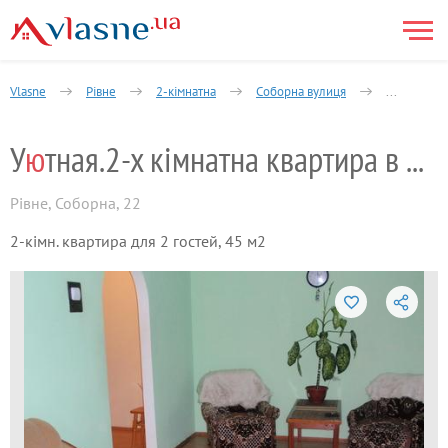
Vlasne
Рівне
2-кімнатна
Соборна вулиця
Уютная.2-х
У
ю
тная.2-х кімнатна квартира в центрі г
Рівне
,
Соборна, 22
2-кімн. квартира для 2 гостей, 45 м2