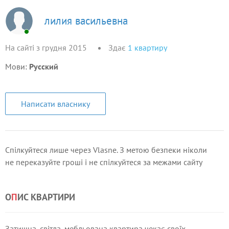
лилия васильевна
На сайті з грудня 2015
Здає
1
квартиру
Мови:
Русский
Написати власнику
Спілкуйтеся лише через Vlasne. З метою безпеки ніколи
не переказуйте гроші і не спілкуйтеся за межами сайту
О
П
ИС КВАРТИРИ
Затишна, світла, мебльована квартира чекає своїх