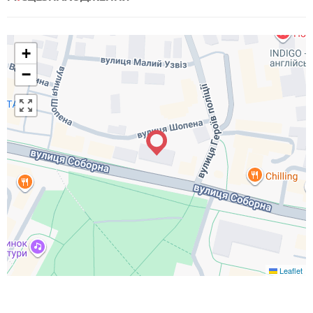
+
−
Leaflet