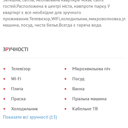
гостей.Расположена в центрі міста, навпроти парку. У
квартирі є все необхідне для зручного
проживания:Телевизор,WiFi,холодильник,микроволновка,утю
машина, посуд, чиста белье.Всегда є гаряча вода.
З
Р
УЧНОСТІ
Телевізор
Мікрохвильова піч
Wi-Fi
Посуд
Плита
Ванна
Праска
Пральна машина
Холодильник
Кабельне ТВ
Показати всі зручності (13)