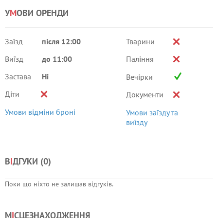
У
М
ОВИ ОРЕНДИ
Заїзд
після 12:00
Тварини
Виїзд
до 11:00
Паління
Застава
Ні
Вечірки
Діти
Документи
Умови відміни броні
Умови заїзду та
виїзду
В
І
ДГУКИ (
0
)
Поки що ніхто не залишав відгуків.
М
І
СЦЕЗНАХОДЖЕННЯ