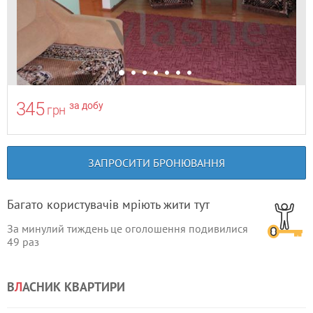
345
за добу
грн
ЗАПРОСИТИ БРОНЮВАННЯ
Багато користувачів мріють жити тут
За минулий тиждень це оголошення подивилися
49
раз
В
Л
АСНИК КВАРТИРИ