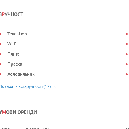
З
Р
УЧНОСТІ
Телевізор
Wi-Fi
Плита
Праска
Холодильник
У
М
ОВИ ОРЕНДИ