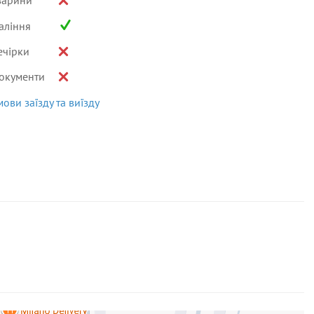
варини
аління
ечірки
окументи
мови заїзду та виїзду