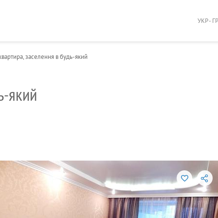
УКР - Г
вартира, заселення в будь-який
ь-який