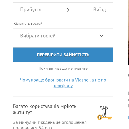
Прибуття
Виїзд
Кількість гостей
ПЕРЕВІРИТИ ЗАЙНЯТІСТЬ
Поки ви нізащо не платите
Чому краще бронювати на Vlasne , а не по
телефону
Багато користувачів мріють
жити тут
За минулий тиждень це оголошення
подивилися
54
раз