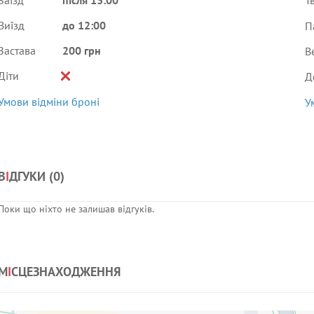
Заїзд
після 13:00
Т
Виїзд
до 12:00
П
Застава
200 грн
В
Діти
Д
Умови відміни броні
У
В
І
ДГУКИ (
0
)
Поки що ніхто не залишав відгуків.
М
І
СЦЕЗНАХОДЖЕННЯ