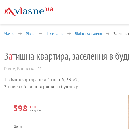
Vlasne
Рівне
1-кімнатна
Відінська вулиця
Затишна к
З
а
тишна квартира, заселення в буд
Рівне
,
Відінська 31
1-кімн. квартира для 4 гостей, 33 м2,
2 поверх 5-ти поверхового будинку
598
грн
за добу
Дати