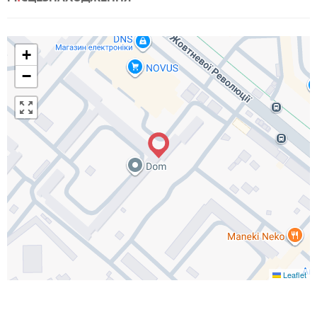
+
−
Leaflet