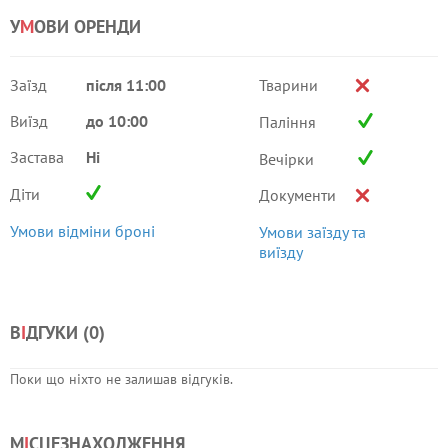
У
М
ОВИ ОРЕНДИ
Заїзд
після 11:00
Тварини
Виїзд
до 10:00
Паління
Застава
Ні
Вечірки
Діти
Документи
Умови відміни броні
Умови заїзду та
виїзду
В
І
ДГУКИ (
0
)
Поки що ніхто не залишав відгуків.
М
І
СЦЕЗНАХОДЖЕННЯ