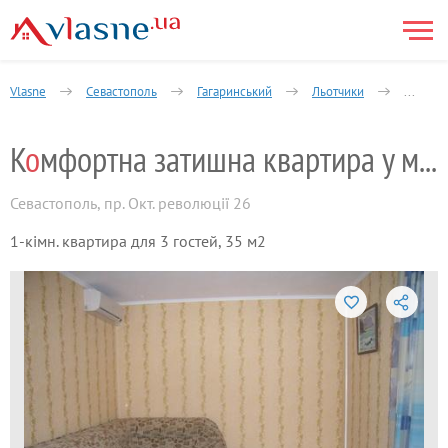
Vlasne
Севастополь
Гагаринський
Льотчики
1-кімна
К
о
мфортна затишна квартира у моря
Севастополь
,
пр. Окт. революції 26
1-кімн. квартира для 3 гостей, 35 м2