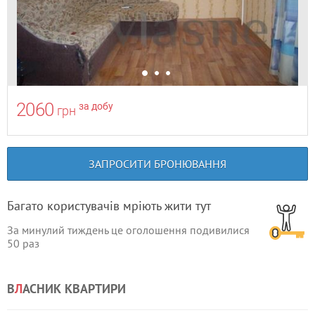
2060
за добу
грн
ЗАПРОСИТИ БРОНЮВАННЯ
Багато користувачів мріють жити тут
За минулий тиждень це оголошення подивилися
50
раз
В
Л
АСНИК КВАРТИРИ