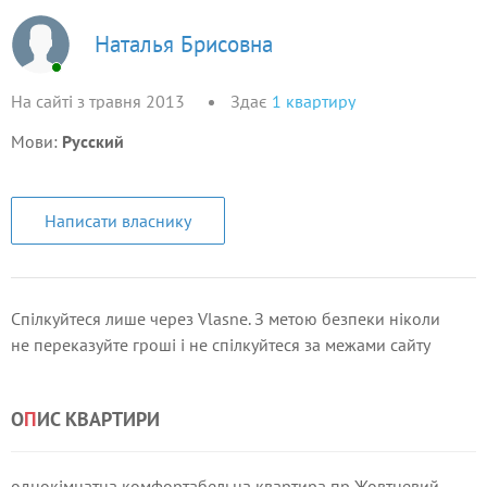
Наталья Брисовна
На сайті з травня 2013
Здає
1
квартиру
Мови:
Русский
Написати власнику
Спілкуйтеся лише через Vlasne. З метою безпеки ніколи
не переказуйте гроші і не спілкуйтеся за межами сайту
О
П
ИС КВАРТИРИ
однокімнатна комфортабельна квартира пр.Жовтневий