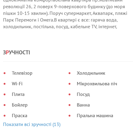
революції 26, 2 поверх 9-поверхового будинку (до моря
пішки 10-15 хвилин). Поруч супермаркет, Аквапарк, пляжі
Парк Перемоги і Омега.В квартирі є все: гаряча вода,
холодильник, постільна, посуд, кабельне ТV, інтернет,
кондиціонер, пральна машина, зроблений ремонт.
З
Р
УЧНОСТІ
Телевізор
Холодильник
Wi-Fi
Мікрохвильова піч
Плита
Посуд
Бойлер
Ванна
Праска
Пральна машина
Показати всі зручності (13)