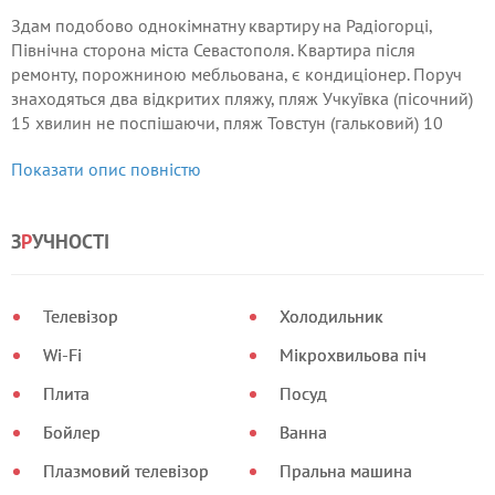
Здам подобово однокімнатну квартиру на Радіогорці,
Північна сторона міста Севастополя. Квартира після
ремонту, порожниною мебльована, є кондиціонер. Поруч
знаходяться два відкритих пляжу, пляж Учкуївка (пісочний)
15 хвилин не поспішаючи, пляж Товстун (гальковий) 10
хвилин не поспішаючи. Так само не далеко до центру міста
Показати опис повністю
15 хвилин пішки 10 хвилин на пасажирському катері і ви в
центрі міста на площі Лазарєва.
З
Р
УЧНОСТІ
Телевізор
Холодильник
Wi-Fi
Мікрохвильова піч
Плита
Посуд
Бойлер
Ванна
Плазмовий телевізор
Пральна машина