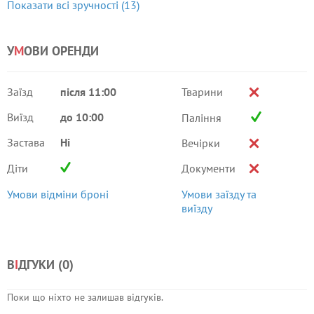
Показати всі зручності (13)
У
М
ОВИ ОРЕНДИ
Заїзд
після 11:00
Тварини
Виїзд
до 10:00
Паління
Застава
Ні
Вечірки
Діти
Документи
Умови відміни броні
Умови заїзду та
виїзду
В
І
ДГУКИ (
0
)
Поки що ніхто не залишав відгуків.