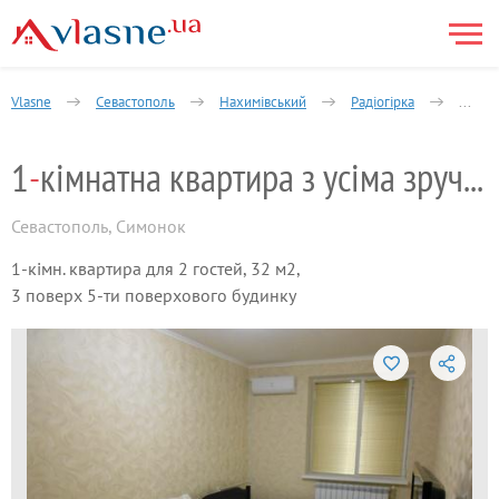
Vlasne
Севастополь
Нахимівський
Радіогірка
1-кімн
1
-
кімнатна квартира з усіма зручностями
Севастополь
,
Симонок
1-кімн. квартира для 2 гостей, 32 м2,
3 поверх 5-ти поверхового будинку