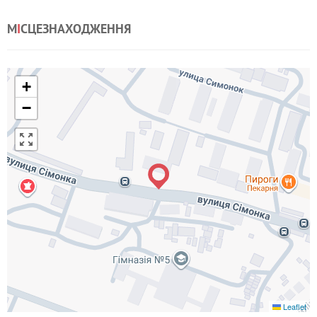
М
І
СЦЕЗНАХОДЖЕННЯ
+
−
Leaflet