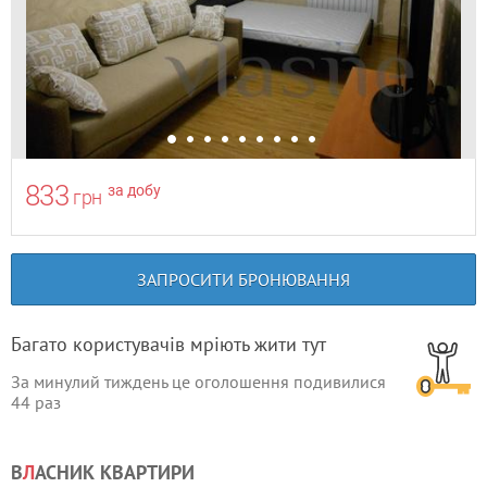
833
за добу
грн
ЗАПРОСИТИ БРОНЮВАННЯ
Багато користувачів мріють жити тут
За минулий тиждень це оголошення подивилися
44
раз
В
Л
АСНИК КВАРТИРИ