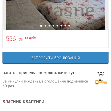
556
за добу
грн
ЗАПРОСИТИ БРОНЮВАННЯ
Багато користувачів мріють жити тут
За минулий тиждень це оголошення подивилися
60
раз
В
Л
АСНИК КВАРТИРИ