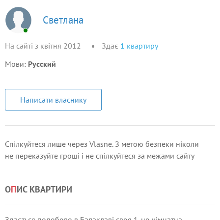
Светлана
На сайті з квітня 2012
Здає
1
квартиру
Мови:
Русский
Написати власнику
Спілкуйтеся лише через Vlasne. З метою безпеки ніколи
не переказуйте гроші і не спілкуйтеся за межами сайту
О
П
ИС КВАРТИРИ
Здається подобово в Балаклаві своя 1-но кімнатна