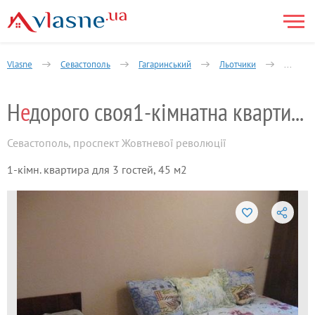
Vlasne
Севастополь
Гагаринський
Льотчики
1-кімна
Н
е
дорого своя1-кімнатна квартира біля мо
Севастополь
,
проспект Жовтневої революції
1-кімн. квартира для 3 гостей, 45 м2