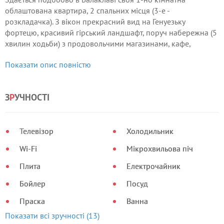
облаштована квартира, 2 спальних місця (3-е -
розкладачка). З вікон прекрасний вид на Генуезьку
фортецю, красивий гірський ландшафт, поруч набережна (5
хвилин ходьби) з продовольчими магазинами, кафе,
ресторанами, інтернет-кафе і морськими екскурсіями.
Показати опис повністю
З
Р
УЧНОСТІ
Телевізор
Холодильник
Wi-Fi
Мікрохвильова піч
Плита
Електрочайник
Бойлер
Посуд
Праска
Ванна
Показати всі зручності (13)