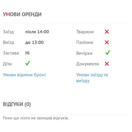
У
М
ОВИ ОРЕНДИ
Заїзд
після 14:00
Тварини
Виїзд
до 13:00
Паління
Застава
Ні
Вечірки
Діти
Документи
Умови відміни броні
Умови заїзду та
виїзду
В
І
ДГУКИ (
0
)
Поки що ніхто не залишав відгуків.