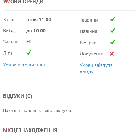
У
М
ОВИ ОРЕНДИ
Заїзд
після 11:00
Тварини
Виїзд
до 10:00
Паління
Застава
Ні
Вечірки
Діти
Документи
Умови відміни броні
Умови заїзду та
виїзду
В
І
ДГУКИ (
0
)
Поки що ніхто не залишав відгуків.
М
І
СЦЕЗНАХОДЖЕННЯ