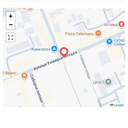
+
−
Leaflet