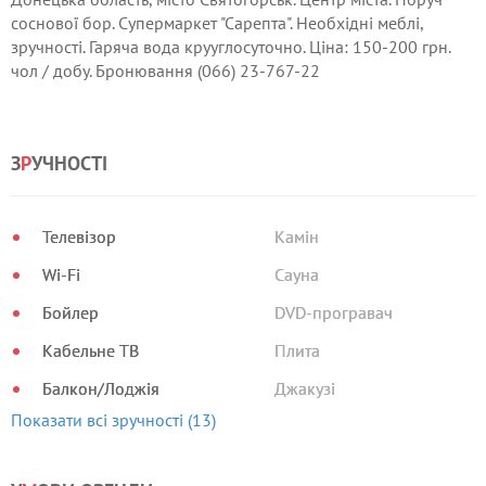
соснової бор. Супермаркет "Сарепта". Необхідні меблі,
зручності. Гаряча вода крууглосуточно. Ціна: 150-200 грн.
чол / добу. Бронювання (066) 23-767-22
З
Р
УЧНОСТІ
Телевізор
Камін
Wi-Fi
Сауна
Бойлер
DVD-програвач
Кабельне ТВ
Плита
Балкон/Лоджія
Джакузі
Показати всі зручності (13)