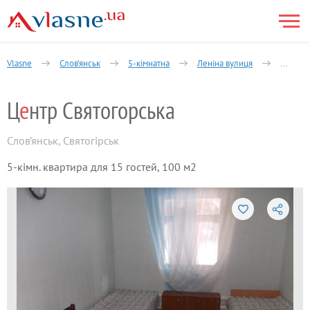
Vlasne
Слов’янськ
5-кімнатна
Леніна вулиця
Центр 
Ц
е
нтр Святогорська
Слов’янськ
,
Святогірськ
5-кімн. квартира для 15 гостей, 100 м2