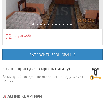
92
за добу
грн
ЗАПРОСИТИ БРОНЮВАННЯ
Багато користувачів мріють жити тут
За минулий тиждень це оголошення подивилися
54
раз
В
Л
АСНИК КВАРТИРИ