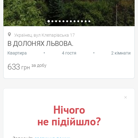
Українец, вул Клепарівська 17
В ДОЛОНЯХ ЛЬВОВА.
•
•
Квартира
4 гостя
2 кімнати
633
за добу
грн
Нічого
не підійшло?