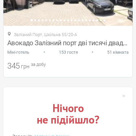
Залізний Порт, Шкільна 55/20-А
Авокадо Залізний порт дві тисячі двадцят
•
•
Міні-готель
153 гостя
51 кімната
345
за добу
грн
Нічого
не підійшло?