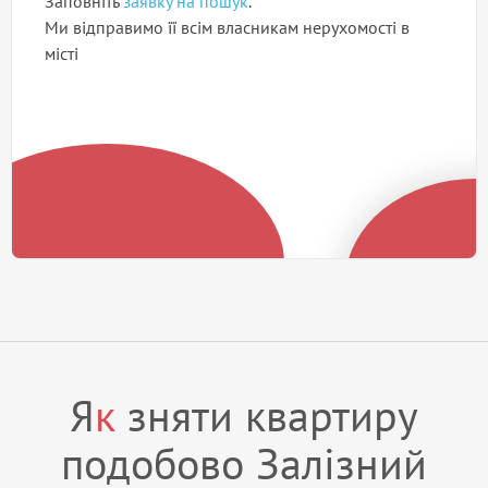
Заповніть
заявку на пошук
.
Ми відправимо її всім власникам нерухомості в
місті
Я
к
зняти квартиру
подобово Залізний