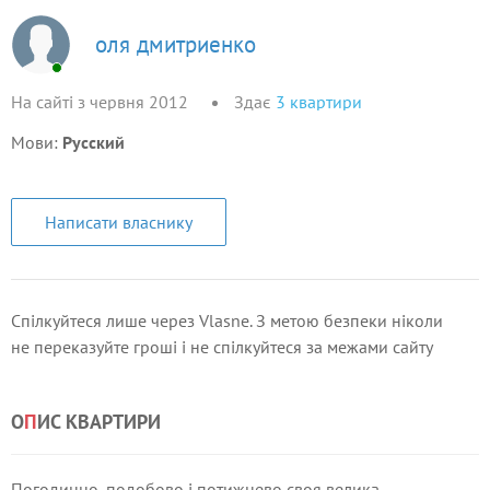
оля дмитриенко
На сайті з червня 2012
Здає
3
квартири
Мови:
Русский
Написати власнику
Спілкуйтеся лише через Vlasne. З метою безпеки ніколи
не переказуйте гроші і не спілкуйтеся за межами сайту
О
П
ИС КВАРТИРИ
Погодинно, подобово і потижнево своя велика