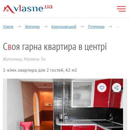
Vlasne
Житомир
Корольовський
Путятинка
1-кімнат
С
в
оя гарна квартира в центрі
Житомир
,
Мазепи 3а
1-кімн. квартира для 2 гостей, 42 м2