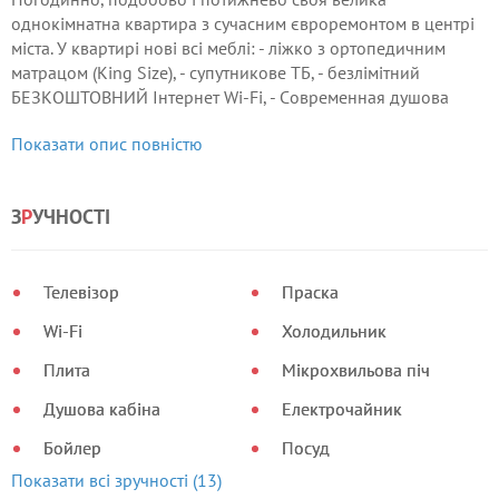
однокімнатна квартира з сучасним євроремонтом в центрі
міста. У квартирі нові всі меблі: - ліжко з ортопедичним
матрацом (King Size), - супутникове ТБ, - безлімітний
БЕЗКОШТОВНИЙ Інтернет Wi-Fi, - Cовременная душова
кабіна, - вбудована кухня, - вся побутова техніка, Чистий
Показати опис повністю
прасуванню ліжко.
З
Р
УЧНОСТІ
Телевізор
Праска
Wi-Fi
Холодильник
Плита
Мікрохвильова піч
Душова кабіна
Електрочайник
Бойлер
Посуд
Показати всі зручності (13)