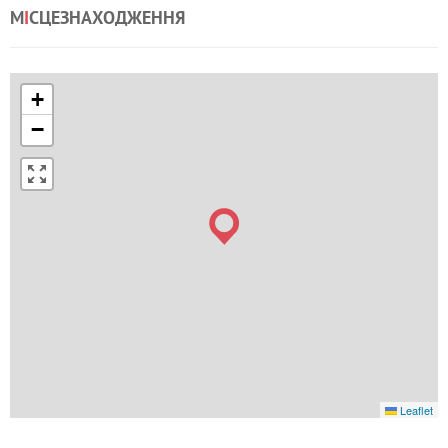
М
І
СЦЕЗНАХОДЖЕННЯ
+
−
Leaflet