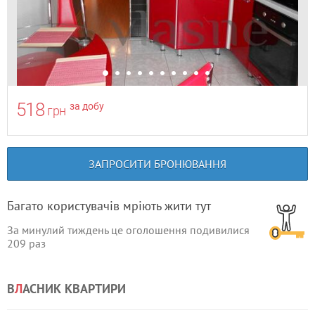
518
за добу
грн
ЗАПРОСИТИ БРОНЮВАННЯ
Багато користувачів мріють жити тут
За минулий тиждень це оголошення подивилися
209
раз
В
Л
АСНИК КВАРТИРИ