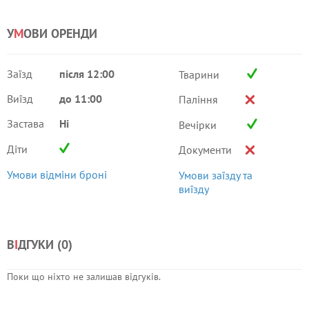
У
М
ОВИ ОРЕНДИ
Заїзд
після 12:00
Тварини
Виїзд
до 11:00
Паління
Застава
Ні
Вечірки
Діти
Документи
Умови відміни броні
Умови заїзду та
виїзду
В
І
ДГУКИ (
0
)
Поки що ніхто не залишав відгуків.