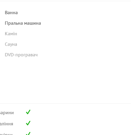
Ванна
Пральна машина
Камін
Сауна
DVD-програвач
варини
аління
ечірки