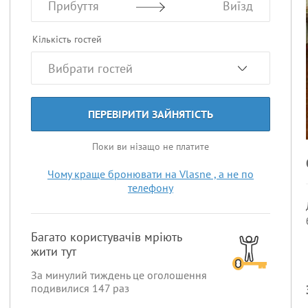
Прибуття
Виїзд
Кількість гостей
ПЕРЕВІРИТИ ЗАЙНЯТІСТЬ
Поки ви нізащо не платите
Чому краще бронювати на Vlasne , а не по
телефону
Багато користувачів мріють
жити тут
За минулий тиждень це оголошення
подивилися
147
раз