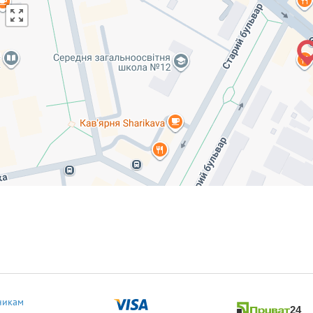
никам