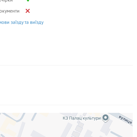
окументи
мови заїзду та виїзду