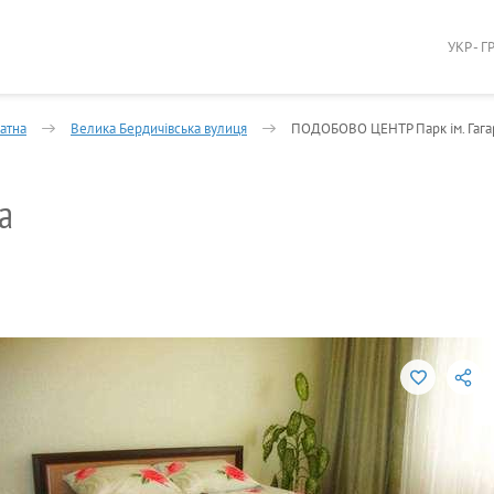
УКР - Г
атна
Велика Бердичівська вулиця
ПОДОБОВО ЦЕНТР Парк ім. Гага
а