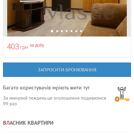
403
за добу
грн
ЗАПРОСИТИ БРОНЮВАННЯ
Багато користувачів мріють жити тут
За минулий тиждень це оголошення подивилися
99
раз
В
Л
АСНИК КВАРТИРИ