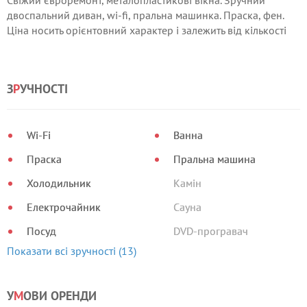
Свіжий євроремонт, металопластикові вікна. Зручний
двоспальний диван, wi-fi, пральна машинка. Праска, фен.
Ціна носить орієнтовний характер і залежить від кількості
проживаючих і днів проживання від 300 до 400 гривень.
Для постійних клієнтів знижки.
З
Р
УЧНОСТІ
Wi-Fi
Ванна
Праска
Пральна машина
Холодильник
Камін
Електрочайник
Сауна
Посуд
DVD-програвач
Показати всі зручності (13)
У
М
ОВИ ОРЕНДИ