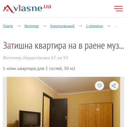
Vlasne
Житомир
Корольовський
1-кімнатна
Велика 
З
а
тишна квартира на в раене музикалке
Житомир
,
Бердичівська 87, кв 92
1-кімн. квартира для 2 гостей, 30 м2