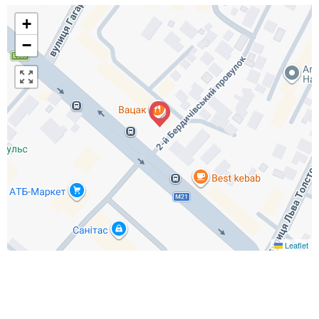
+
−
Leaflet