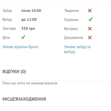
Заїзд
після 14:00
Тварини
Виїзд
до 12:00
Паління
Застава
350 грн
Вечірки
Діти
Документи
Умови відміни броні
Умови заїзду та
виїзду
В
І
ДГУКИ (
0
)
Поки що ніхто не залишав відгуків.
М
І
СЦЕЗНАХОДЖЕННЯ