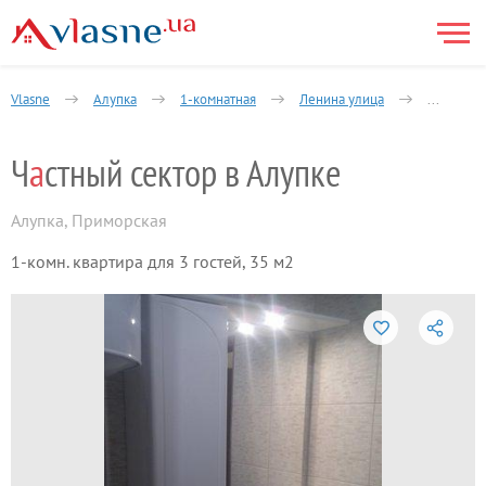
Vlasne
Алупка
1-комнатная
Ленина улица
Частный 
Ч
а
стный сектор в Алупке
Алупка
,
Приморская
1-комн. квартира для 3 гостей, 35 м2