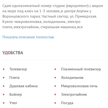
Сдам однокомнатный номер-студию (евроремонт) с видом
на море под ключ на 1-3 человек,в центре Алупки у
Воронцовского парка. Частный сектор, ул. Приморская.
Кухня: микроволновка, холодильник, электро
плита,электрочайник, стиральная машинка,вся
необходимая посуда.
Показать описание полностью
Санузел: душ, туалет,раковина,горячая и холодная вода,
свой водонагреватель.
У
Д
ОБСТВА
Телевизор
Плазменный телевизор
Плита
Холодильник
Душевая кабина
Микроволновая печь
Бойлер
Электрочайник
Утюг
Посуда