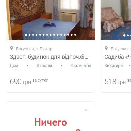
Богуслав, с. Лютарі
Богуслав, 
Здаєт. будинок для відпоч.біля річк,ліс
•
•
•
Дом
8 гостей
3 комнаты
Квартира
690
518
за сутки
за
грн
грн
Ничего