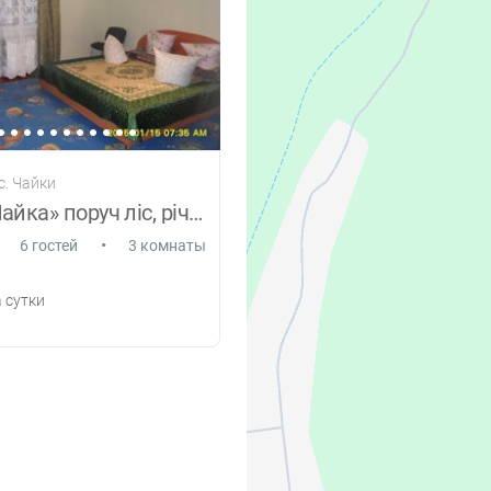
с. Чайки
Садиба «Чайка» поруч ліс, річка
•
6 гостей
3 комнаты
 сутки