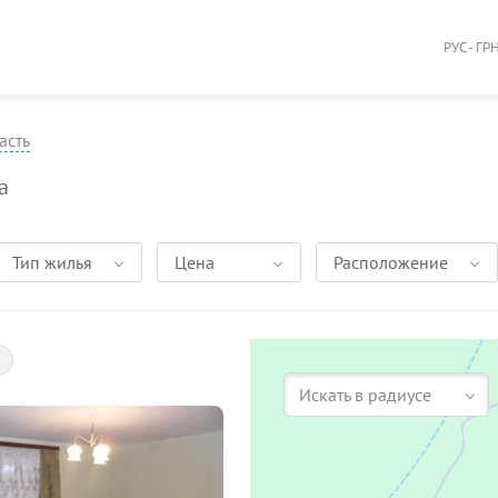
РУС - ГР
асть
а
Тип жилья
Цена
Расположение
Искать в радиусе