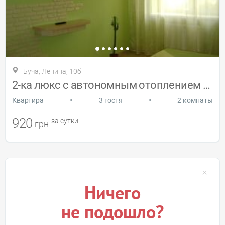
Буча, Ленина, 10б
2-ка люкс с автономным отоплением посут
•
•
Квартира
3 гостя
2 комнаты
920
за сутки
грн
Ничего
не подошло?