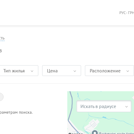
РУС - ГР
ть
в
Тип жилья
Цена
Расположение
Искать в радиусе
раметрам поиска.