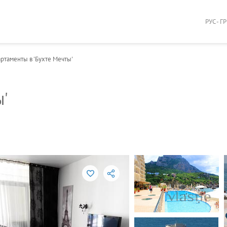
РУС - Г
артаменты в 'Бухте Мечты'
ы'