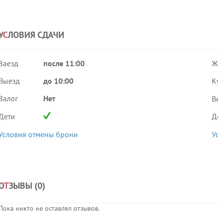
У
С
ЛОВИЯ СДАЧИ
Заезд
после 11:00
Ж
Выезд
до 10:00
К
Залог
Нет
В
Дети
Д
Условия отмены брони
У
О
Т
ЗЫВЫ (
0
)
Пока никто не оставлял отзывов.