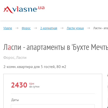
Vlasne
Форос
2-комнатная
Ласпи улица
Ласпи - ап
Л
а
спи - апартаменты в 'Бухте Мечт
Форос
,
Ласпи
2-комн. квартира для 5 гостей, 80 м2
2430
грн
за сутки
Даты