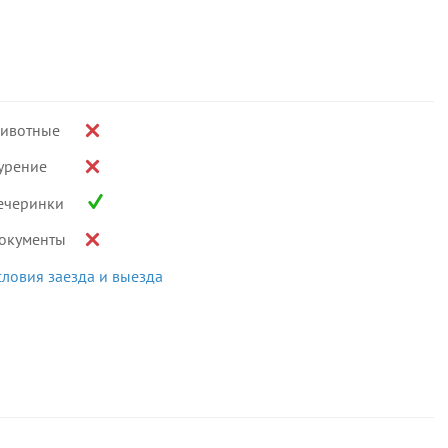
ивотные
урение
ечеринки
окументы
словия заезда и выезда