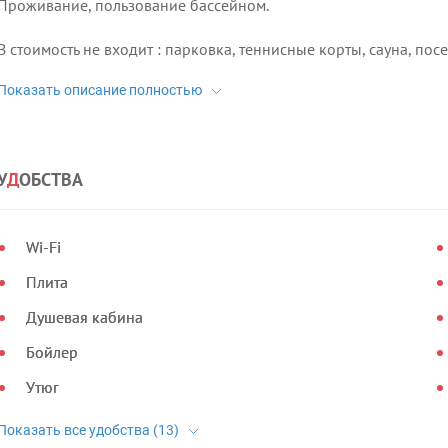
Проживание, пользование бассейном.
В стоимость не входит : парковка, теннисные корты, сауна, по
У
Д
ОБСТВА
Wi-Fi
Плита
Душевая кабина
Бойлер
Утюг