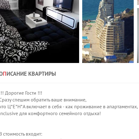
О
П
ИСАНИЕ КВАРТИРЫ
!!! Дорогие Гости !!!
Сразу спешим обратить ваше внимание,
что Ц*Е*Н*А включает в себя - как проживание в апартаментах, 
inclusive для комфортного семейного отдыха!
В стоимость входит: