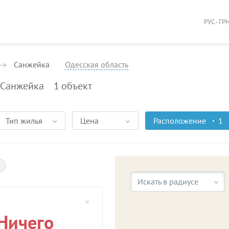
РУС - ГР
Санжейка
Одесская область
 Санжейка
1
объект
Тип жилья
Цена
Расположение
1
Искать в радиусе
Ничего