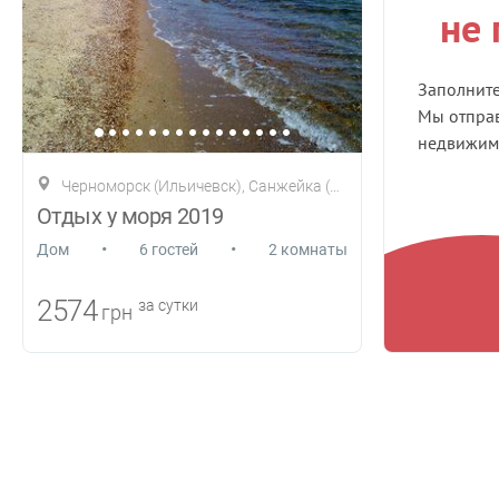
не
Заполнит
Мы отправ
недвижимо
Черноморск (Ильичевск), Санжейка (Леонидово)
Отдых у моря 2019
•
•
Дом
6 гостей
2 комнаты
2574
за сутки
грн