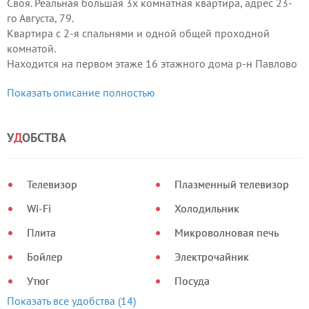
Своя. Реальная большая 3х комнатная квартира, адрес 23-
го Августа, 79.
Квартира с 2-я спальнями и одной общей проходной
комнатой.
Находится на первом этаже 16 этажного дома р-н Павлово
Поле.
Показать описание полностью
Рядом находится самое красивое место в Харькове -
Саржин яр, реконструированный парк с источником,
любимое место харьковчан и гостей города.
У
Д
ОБСТВА
Телевизор
Плазменный телевизор
Wi-Fi
Холодильник
Плита
Микроволновая печь
Бойлер
Электрочайник
Утюг
Посуда
Показать все удобства (14)