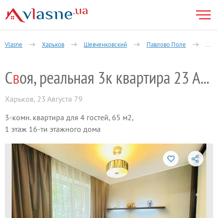
Vlasne
Харьков
Шевченковский
Павлово Поле
3-ко
С
в
оя, реальная 3к квартира 23 Августа
Харьков
,
23 Августа 79
3-комн. квартира для 4 гостей, 65 м2,
1 этаж 16-ти этажного дома