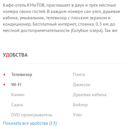
Кафе-отель КМиТОВ, приглашает в двух и трех местные
номера своих гостей. В каждом номере сан узел, душевая
кабина, умывальник, телевизор с плоским экраном и
кондиционер. Бесплатный интернет, стоянка. 0,5 км. до
местной достопримечательности (Голубые озера). Так же
можно вкусно и не дорого покушать.
У
Д
ОБСТВА
Телевизор
Плита
Wi-Fi
Джакузи
Камин
Душевая кабина
Сауна
Бойлер
DVD-проигрыватель
Утюг
Показать все удобства (13)