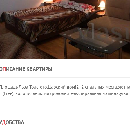
О
П
ИСАНИЕ КВАРТИРЫ
Площадь Льва Толстого.Царский дом!2+2 спальных места.Уютна
Fi(Free), холодильник,микроволн.печь,стиральная машина,утюг,
У
Д
ОБСТВА