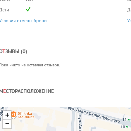
Дети
Д
Условия отмены брони
У
О
Т
ЗЫВЫ (
0
)
Пока никто не оставлял отзывов.
М
Е
СТОРАСПОЛОЖЕНИЕ
+
−