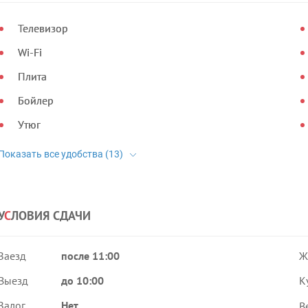
Телевизор
Wi-Fi
Плита
Бойлер
Утюг
У
С
ЛОВИЯ СДАЧИ
Заезд
после 11:00
Ж
Выезд
до 10:00
К
Залог
Нет
В