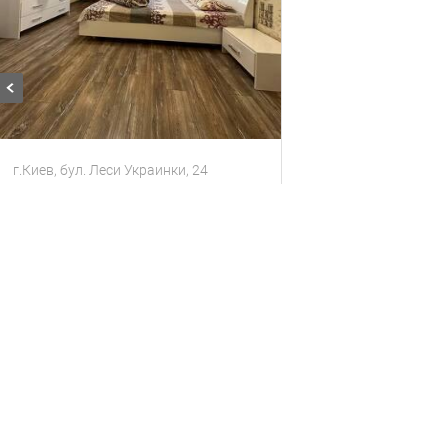
г.Киев, бул. Леси Украинки, 24
Посуточно 3К Печерск, Леси Украинки
Квартира
6 гостей
3 комнаты
1900
за сутки
грн
Находится в 1.69 км от текущего объекта