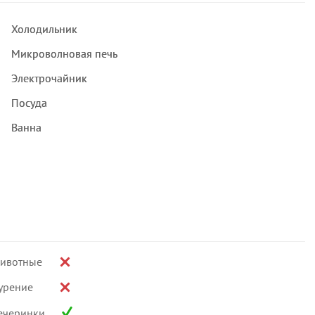
Холодильник
Микроволновая печь
Электрочайник
Посуда
Ванна
ивотные
урение
ечеринки