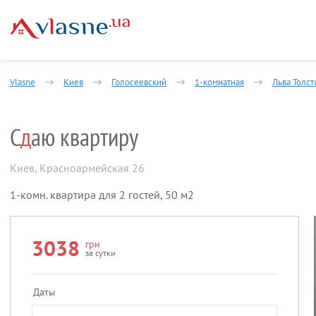
Vlasne
Киев
Голосеевский
1-комнатная
Льва Толс
С
д
аю квартиру
Киев
,
Красноармейская 26
1-комн. квартира для 2 гостей, 50 м2
3038
грн
за сутки
Даты