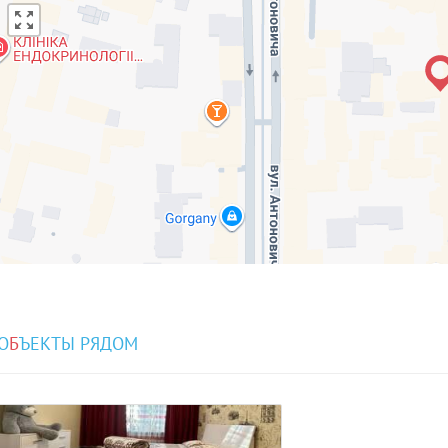
О
Б
ЪЕКТЫ РЯДОМ