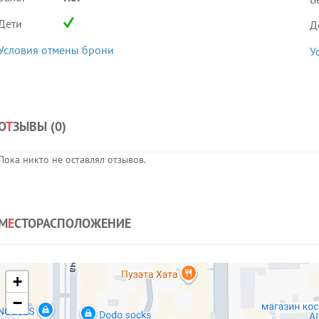
Дети
Д
Условия отмены брони
У
О
Т
ЗЫВЫ (
0
)
Пока никто не оставлял отзывов.
М
Е
СТОРАСПОЛОЖЕНИЕ
+
−