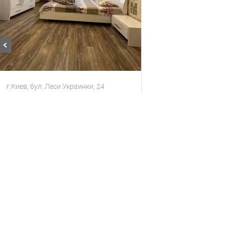
г.Киев, бул. Леси Украинки, 24
Посуточно 3К Печерск, Леси Украинки
Квартира
6 гостей
3 комнаты
1900
за сутки
грн
Находится в 1.44 км от текущего объекта