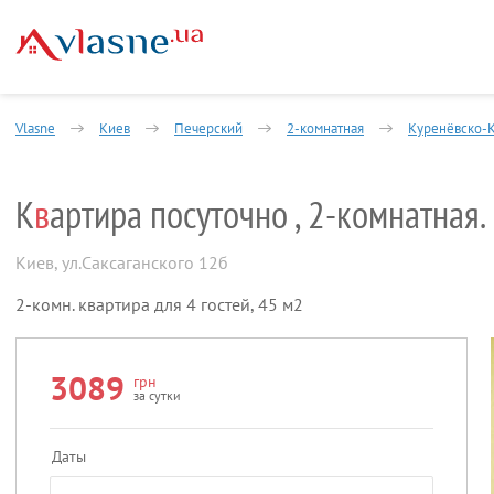
Vlasne
Киев
Печерский
2-комнатная
Куренёвско-
К
в
артира посуточно , 2-комнатная.
Киев
,
ул.Саксаганского 12б
2-комн. квартира для 4 гостей, 45 м2
3089
грн
за сутки
Даты