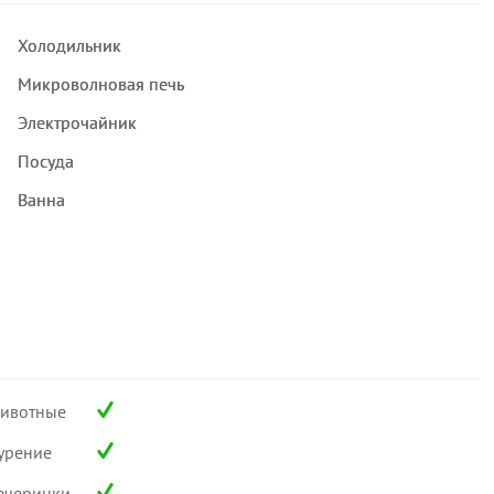
Холодильник
Микроволновая печь
Электрочайник
Посуда
Ванна
ивотные
урение
ечеринки