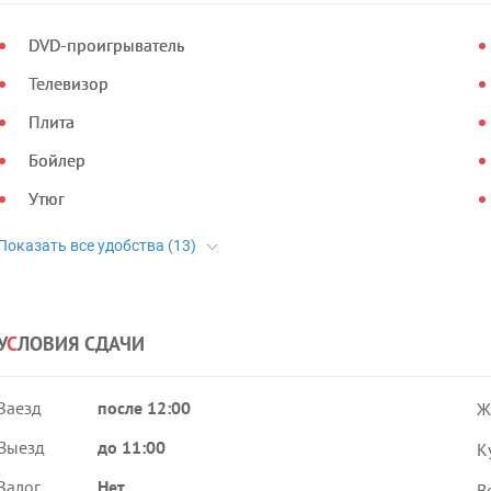
DVD-проигрыватель
Телевизор
Плита
Бойлер
Утюг
У
С
ЛОВИЯ СДАЧИ
Заезд
после 12:00
Ж
Выезд
до 11:00
К
Залог
Нет
В