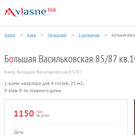
Vlasne
Киев
Печерский
1-комнатная
Большая Васи
Б
о
льшая Васильковская 85/87 кв.1
Киев
,
Большая Васильковская 85/87
1-комн. квартира для 4 гостей, 25 м2,
9 этаж 9-ти этажного дома
1150
грн
за сутки
Даты