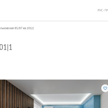
РУС - Г
льковская 85/87 кв.101|1
01|1