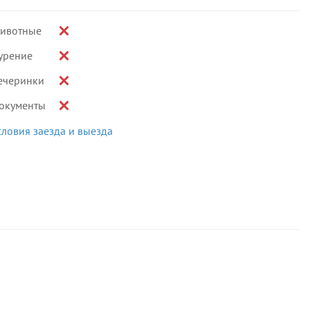
ивотные
урение
ечеринки
окументы
словия заезда и выезда