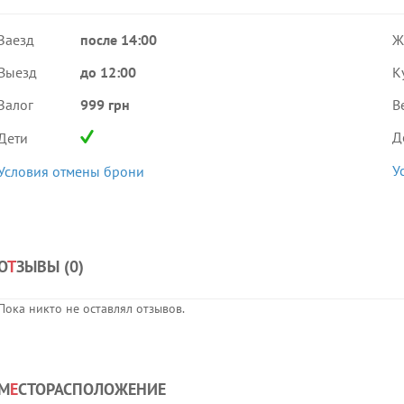
Заезд
после 14:00
Ж
Выезд
до 12:00
К
Залог
999 грн
В
Д
Дети
У
Условия отмены брони
О
Т
ЗЫВЫ (
0
)
Пока никто не оставлял отзывов.
М
Е
СТОРАСПОЛОЖЕНИЕ