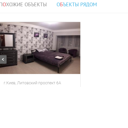
П
О
ХОЖИЕ ОБЪЕКТЫ
О
Б
ЪЕКТЫ РЯДОМ
г.Киев, Литовский проспект 6А
Своя уютная квартира Литовский пр.6А
Квартира
3 гостя
1 комната
900
за сутки
грн
Находится в 11.74 км от текущего объекта