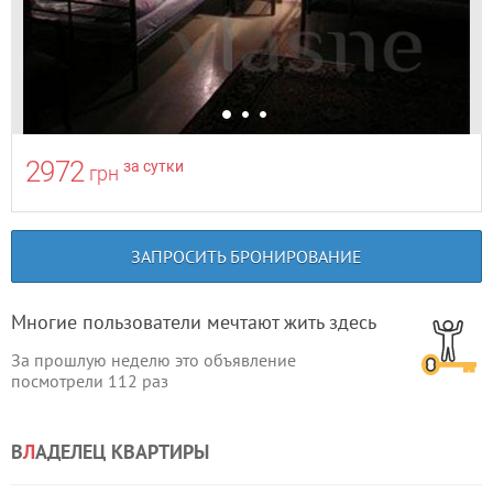
2972
за сутки
грн
ЗАПРОСИТЬ БРОНИРОВАНИЕ
Многие пользователи мечтают жить здесь
За прошлую неделю это объявление
посмотрели
112
раз
В
Л
АДЕЛЕЦ КВАРТИРЫ