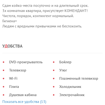
Сдам койко-места посуточно и на длительный срок.
3х комнатная квартира, присутствует КОМЕНДАНТ!
Чистота, порядок, контингент нормальный.
Гигиена+
Людям с вредными привычками не беспокоить.
5 мин.пешком м.Дарница, 1мин супермаркет "Фора"
Телевизор,DVD,Wi-Fi,стиральная машина,утюг,фен,газовая
плита, необходимая посуда присутствует.
У
Д
ОБСТВА
Цены:
50 грн/сутки
250 грн/неделя
DVD-проигрыватель
Бойлер
800 грн/месяц
Телевизор
Утюг
Wi-Fi
Плазменный телевизор
Плита
Холодильник
Душевая кабина
Электрочайник
Показать все удобства (13)