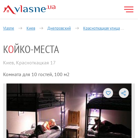
Vlasne
Киев
Днепровский
Красноткацкая улица
КО
К
О
ЙКО-МЕСТА
Киев
,
Красноткацкая 17
Комната для 10 гостей, 100 м2