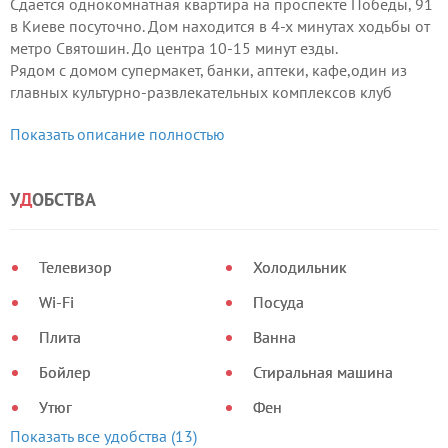
Сдается однокомнатная квартира на проспекте Победы, 91
в Киеве посуточно. Дом находится в 4-х минутах ходьбы от
метро Святошин. До центра 10-15 минут езды.
Рядом с домом супермакет, банки, аптеки, кафе,один из
главных культурно-развлекательных комплексов клуб
"Bingo".
Показать описание полностью
В квартире есть абсолютно все необходимое для
комфортного проживания.
У
Д
ОБСТВА
Телевизор
Холодильник
Wi-Fi
Посуда
Плита
Ванна
Бойлер
Стиральная машина
Утюг
Фен
Показать все удобства (13)