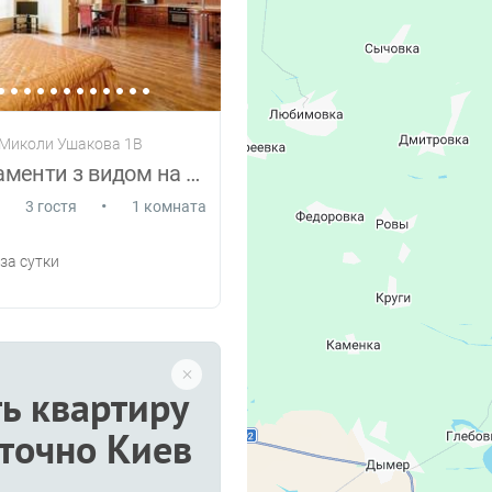
. Миколи Ушакова 1В
VIP апартаменти з видом на озеро
•
3 гостя
1 комната
за сутки
ь квартиру
точно Киев