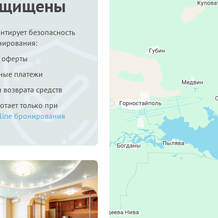
ащищены
антирует безопасность
нирования:
 оферты
ные платежи
я возврата средств
ботает только при
line бронирования