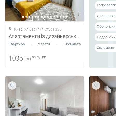
Голосеевс
Деснянски
Оболонски
Киев, Ул Василия Стуса 35б
Апартаменти із дизайнерським ремонтом
Подольски
•
•
Квартира
2 гостя
1 комната
Соломенск
1035
за сутки
грн