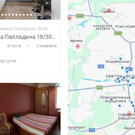
демика Палладина 18/30
Академика Палладина 18/30 44/3
•
4 гостя
1 комната
за сутки