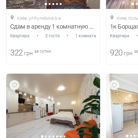
Киев, ул.Кулибина,6-а
Киев, Кол
Сдам в аренду 1 комнатную квартиру
•
•
•
Квартира
2 гостя
1 комната
Квартира
322
920
за сутки
за
грн
грн