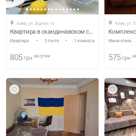
Киев, ул. Зодчих 14
Киев, ул. 
Квартира в скандинавском стиле
•
•
Квартира
3 гостя
1 комната
Мини-отель
805
575
за сутки
за
грн
грн