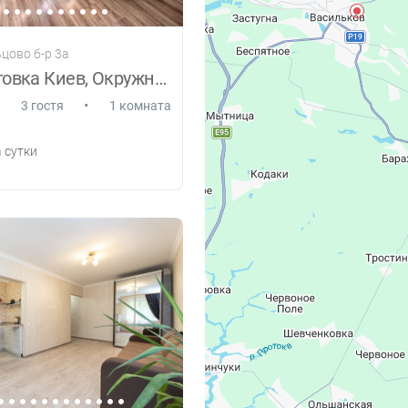
ьцово б-р 3а
1к Борщаговка Киев, Окружная дорога
•
3 гостя
1 комната
 сутки