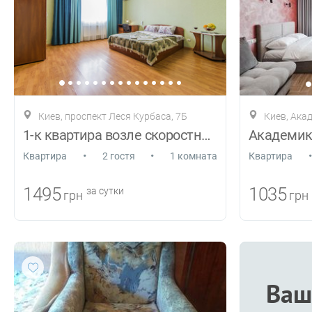
Киев, проспект Леся Курбаса, 7Б
Киев, Ака
1-к квартира возле скоростного трамвая
•
•
•
Квартира
2 гостя
1 комната
Квартира
1495
1035
за сутки
грн
грн
Ваш