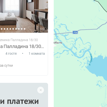
демика Палладина 18/30
Академика Палладина 18/30 44/1
•
4 гостя
1 комната
за сутки
и платежи