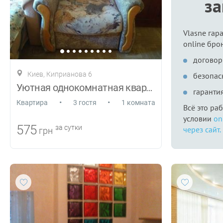
з
Vlasne гар
online бро
договор
Киев, Киприанова 6
безопас
Уютная однокомнатная квартира
гаранти
•
•
Квартира
3 гостя
1 комната
Всё это ра
условии
on
575
за сутки
через сайт.
грн