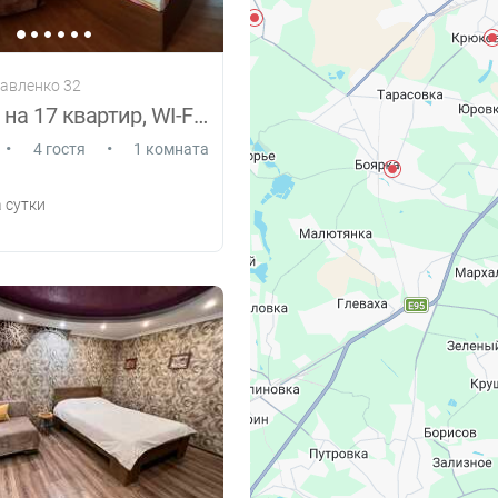
Павленко 32
Комплекс на 17 квартир, WI-FI, Ремонт
•
•
4 гостя
1 комната
 сутки