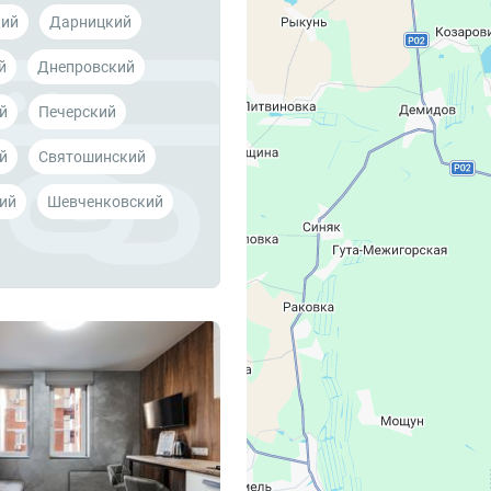
кий
Дарницкий
й
Днепровский
й
Печерский
й
Святошинский
ий
Шевченковский