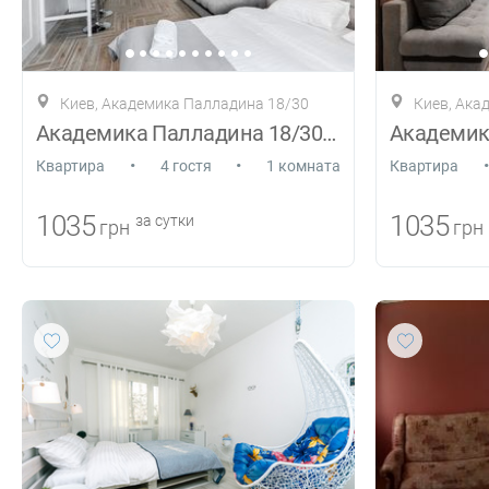
Киев, Академика Палладина 18/30
Киев, Ака
Академика Палладина 18/30 44/2
•
•
•
Квартира
4 гостя
1 комната
Квартира
1035
1035
за сутки
грн
грн