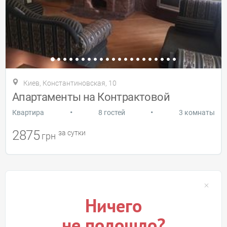
Киев, Константиновская, 10
Апартаменты на Контрактовой
•
•
Квартира
8 гостей
3 комнаты
2875
за сутки
грн
Ничего
не подошло?