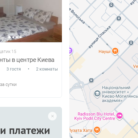
щатик 15
нты в центре Киева
•
3 гостя
2 комнаты
за сутки
и платежи