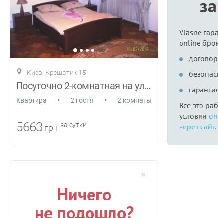
з
Vlasne гар
online бро
договор
Киев, Крещатик 15
безопас
Посуточно 2-комнатная на ул. Крещатик 15
гаранти
•
•
Квартира
2 гостя
2 комнаты
Всё это ра
условии
on
5663
за сутки
через сайт.
грн
Ничего
не подошло?