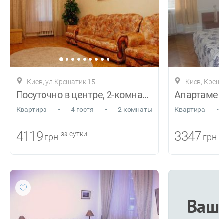
Киев, ул.Крещатик 15
Киев, Кре
Посуточно в центре, 2-комнатная .
Апартаме
•
•
•
Квартира
4 гостя
2 комнаты
Квартира
4119
3347
за сутки
грн
грн
Ваш