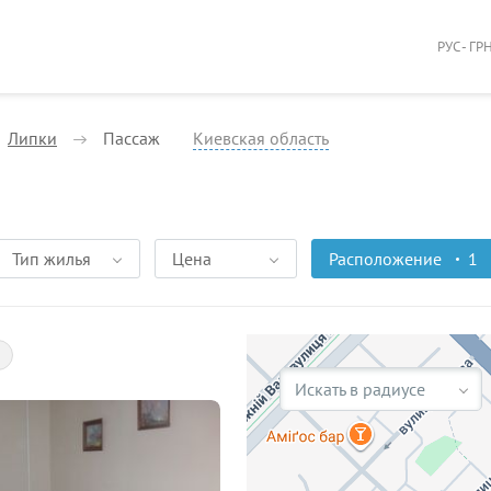
РУС - ГР
Липки
Пассаж
Киевская область
Тип жилья
Цена
Расположение
1
Искать в радиусе