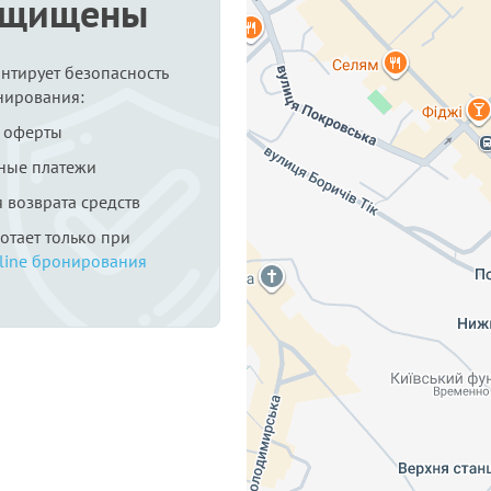
ащищены
антирует безопасность
нирования:
 оферты
ные платежи
я возврата средств
ботает только при
line бронирования