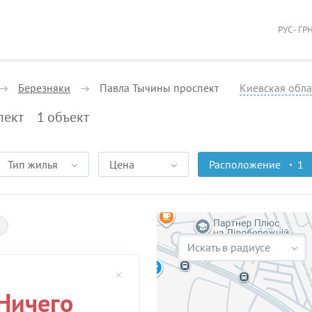
РУС - ГР
Березняки
Павла Тычины проспект
Киевская обла
пект
1
объект
Тип жилья
Цена
Расположение
1
Искать в радиусе
Ничего