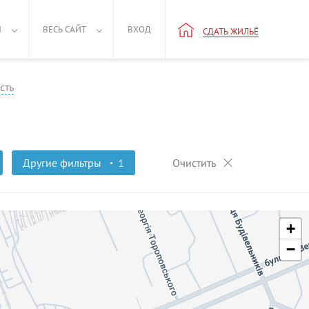
Н
ВЕСЬ САЙТ
ВХОД
СДАТЬ ЖИЛЬЁ
сть
Другие фильтры
1
Очистить
+
−