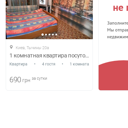
не
Заполнит
Мы отправ
недвижимо
Киев, Тычины 20а
1 комнатная квартира посуточно
•
•
Квартира
4 гостя
1 комната
690
за сутки
грн