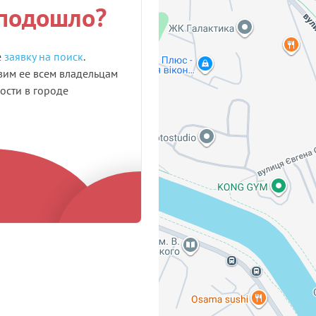
 подошло?
е
заявку на поиск
.
им ее всем владельцам
сти в городе