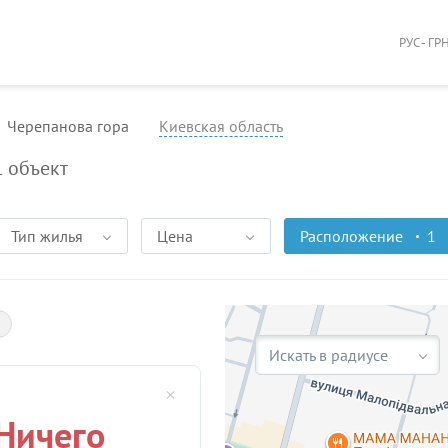
РУС - ГР
Черепанова гора
Киевская область
1
объект
Тип жилья
Цена
Расположение
1
Искать в радиусе
Ничего