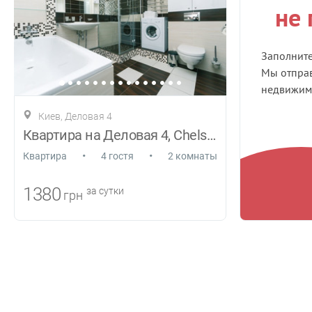
не
Заполнит
Мы отправ
недвижимо
Киев, Деловая 4
Квартира на Деловая 4, Chelsea Tower
•
•
Квартира
4 гостя
2 комнаты
1380
за сутки
грн