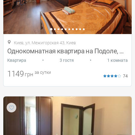
Киев, ул. Межигорская 43, Киев
Однокомнатная квартира на Подоле, Wi-Fi
•
•
Квартира
3 гостя
1 комната
1149
за сутки
грн
74