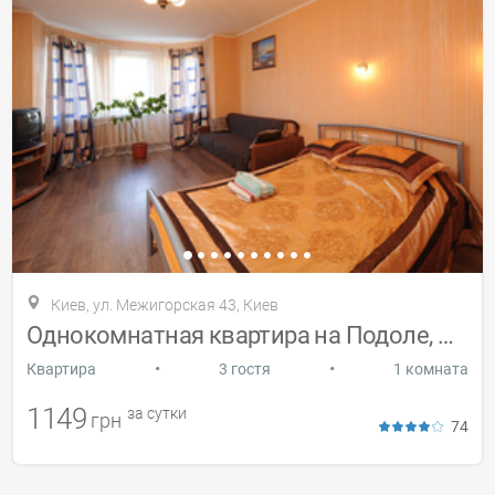
Киев
,
ул. Межигорская 43, Киев
Однокомнатная квартира на Подоле, Wi-Fi
•
•
Квартира
3 гостя
1 комната
1149
за сутки
грн
74