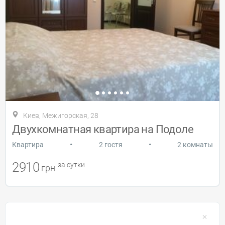
Киев, Межигорская, 28
Двухкомнатная квартира на Подоле
•
•
Квартира
2 гостя
2 комнаты
2910
за сутки
грн