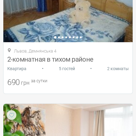
Львов, Демнянська 4
2-комнатная в тихом районе
•
•
Квартира
5 гостей
2 комнаты
690
за сутки
грн