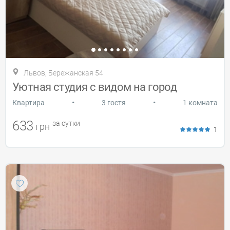
Львов, Бережанская 54
Уютная студия с видом на город
•
•
Квартира
3 гостя
1 комната
633
за сутки
грн
1