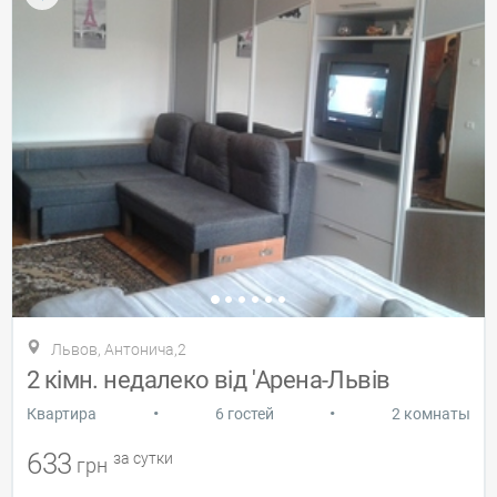
Львов, Антонича,2
2 кімн. недалеко від 'Арена-Львів
•
•
Квартира
6 гостей
2 комнаты
633
за сутки
грн