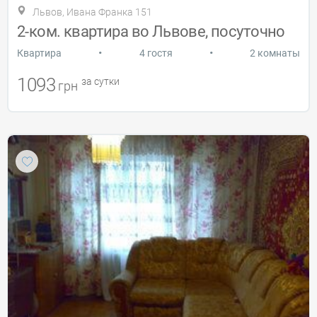
Львов, Ивана Франка 151
2-ком. квартира во Львове, посуточно
•
•
Квартира
4 гостя
2 комнаты
1093
за сутки
грн