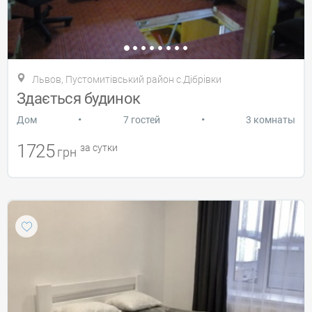
Львов, Пустомитівський район с.Дібрівки
Здається будинок
•
•
Дом
7 гостей
3 комнаты
1725
за сутки
грн