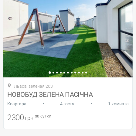
Львов, зеленая 263
НОВОБУД ЗЕЛЕНА ПАСІЧНА
•
•
Квартира
4 гостя
1 комната
2300
за сутки
грн