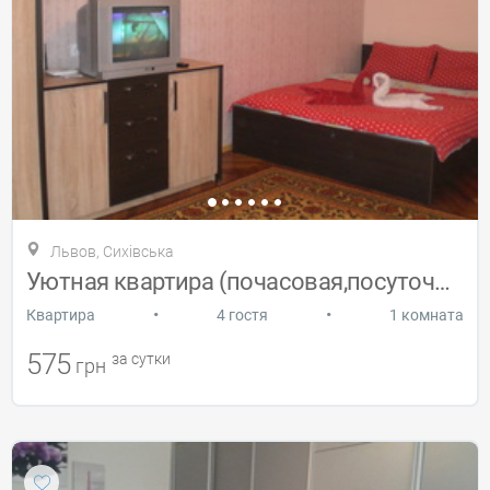
Львов, Сихівська
Уютная квартира (почасовая,посуточная)
•
•
Квартира
4 гостя
1 комната
575
за сутки
грн