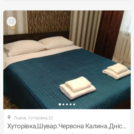
Львов, Хуторівка,32
Хуторівка,Шувар.Червона Калина.Дністерсь