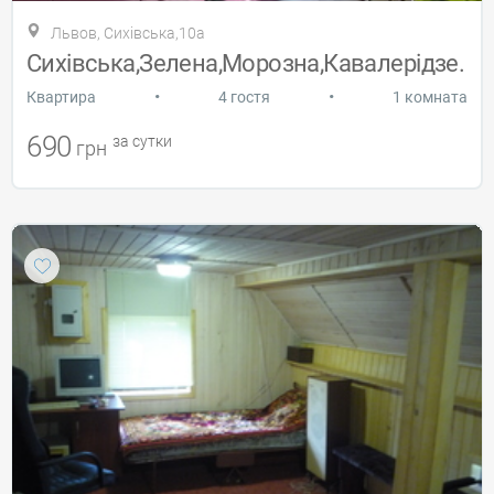
Львов, Сихівська,10а
Сихівська,Зелена,Морозна,Кавалерідзе.
•
•
Квартира
4 гостя
1 комната
690
за сутки
грн