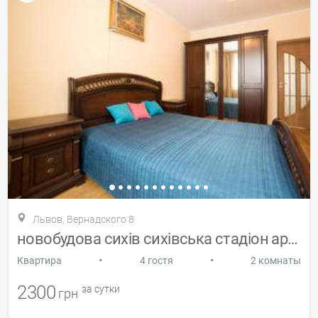
Львов, Вернадского 8
новобудова сихів сихівська стадіон арена
•
•
Квартира
4 гостя
2 комнаты
2300
за сутки
грн