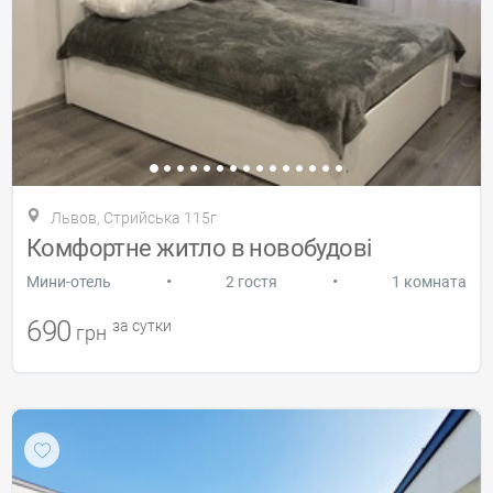
Львов, Стрийська 115г
Комфортне житло в новобудові
•
•
Мини-отель
2 гостя
1 комната
690
за сутки
грн