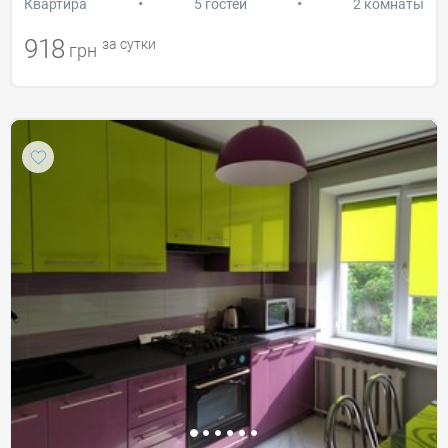
•
•
Квартира
5 гостей
2 комнаты
918
за сутки
грн