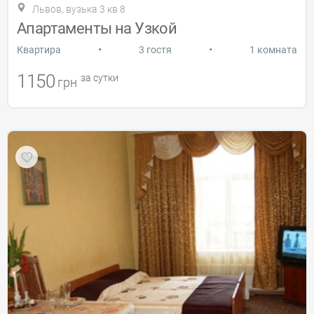
Львов, вузька 3 кв 8
Апартаменты на Узкой
•
•
Квартира
3 гостя
1 комната
1150
за сутки
грн