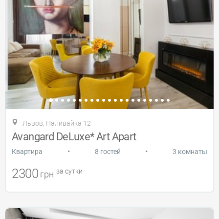
Львов, Наливайка 12
Avangard DeLuxe* Art Apart
•
•
Квартира
8 гостей
3 комнаты
2300
за сутки
грн