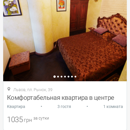
Львов, пл. Рынок, 39
Комфортабельная квартира в центре
•
•
Квартира
3 гостя
1 комната
1035
за сутки
грн