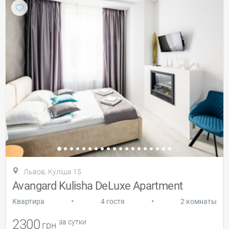
Львов, Куліша 15
Avangard Kulisha DeLuxe Apartment
•
•
Квартира
4 гостя
2 комнаты
2300
за сутки
грн