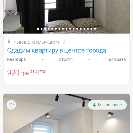
Львов, Б.Хмельницкого 17
Сдадим квартиру в центре города
•
•
Квартира
2 гостя
1 комната
920
за сутки
грн
Мгновенное