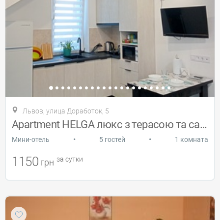
Львов, улица Доработок, 5
Apartment HELGA люкс з терасою та садом
•
•
Мини-отель
5 гостей
1 комната
1150
за сутки
грн