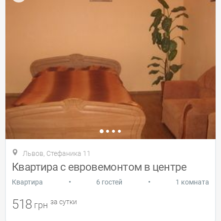
Львов, Стефаника 11
Квартира с евровемонтом в центре
•
•
Квартира
6 гостей
1 комната
518
за сутки
грн