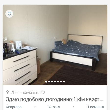
Львов, симоненка 12
Здаю подобово ,погодинно 1 кім квартиру
•
•
Квартира
2 гостя
1 комната