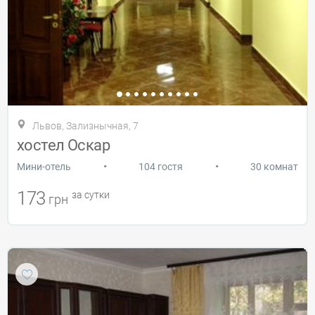
Львов, Зализнычная, 7
хостел Оскар
•
•
Мини-отель
104 гостя
30 комнат
173
за сутки
грн