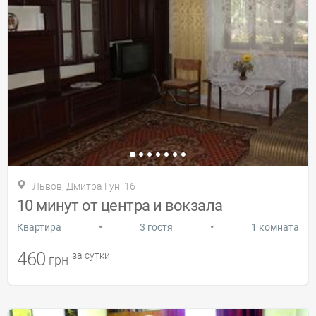
Львов, Дмитра Гуні 16
10 минут от центра и вокзала
•
•
Квартира
3 гостя
1 комната
460
за сутки
грн