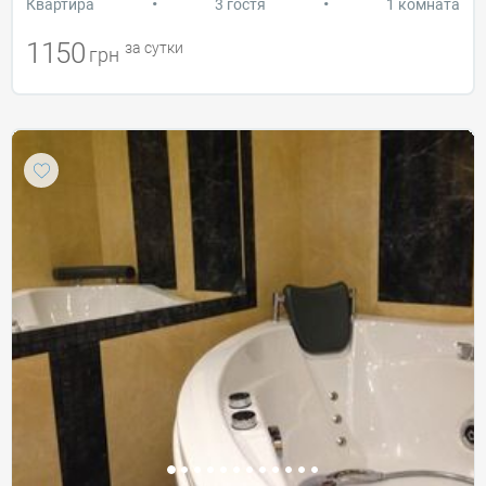
•
•
Квартира
3 гостя
1 комната
1150
за сутки
грн