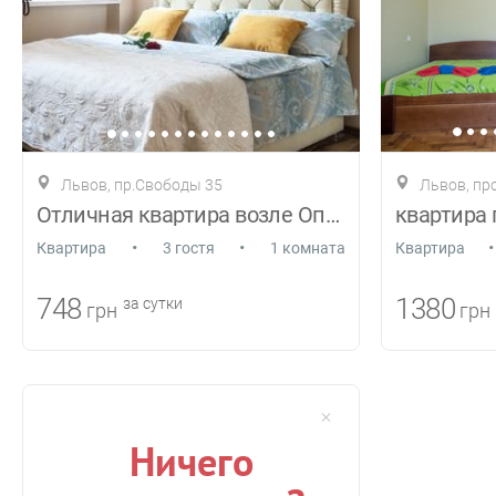
Львов, пр.Свободы 35
Львов, пр
Отличная квартира возле ОперногоТеатра
квартира 
•
•
•
Квартира
3 гостя
1 комната
Квартира
748
1380
за сутки
грн
грн
Ничего