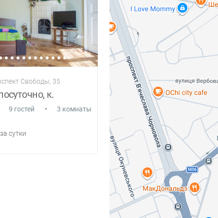
оспект Свободы, 35
посуточно, к.
•
9 гостей
3 комнаты
за сутки