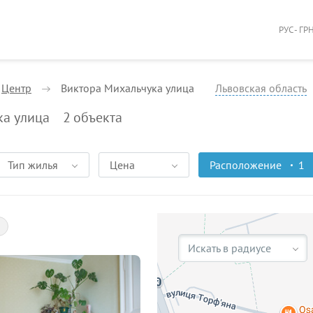
РУС - ГР
Центр
Виктора Михальчука улица
Львовская область
ка улица
2
объекта
Тип жилья
Цена
Расположение
1
Искать в радиусе