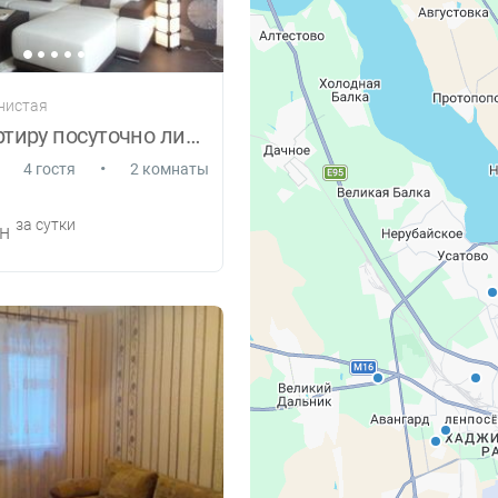
енистая
Cдам квартиру посуточно либо помесячно
•
4 гостя
2 комнаты
за сутки
н