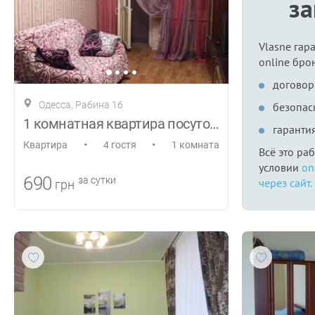
з
Vlasne гар
online бро
договор
Одесса, Рабина 16
безопас
1 комнатная квартира посуточно
гаранти
•
•
Квартира
4 гостя
1 комната
Всё это ра
условии
on
690
за сутки
через сайт.
грн