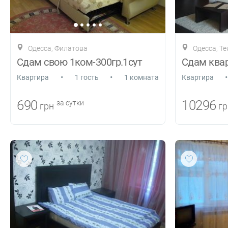
Одесса, Филатова
Одесса, Т
Сдам свою 1ком-300гр.1сут
•
•
•
Квартира
1 гость
1 комната
Квартира
690
10296
за сутки
грн
гр