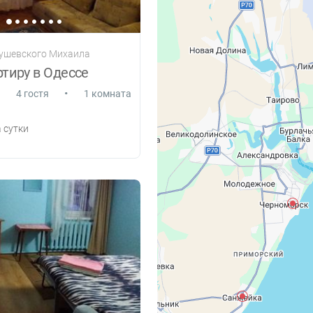
рушевского Михаила
тиру в Одессе
•
4 гостя
1 комната
 сутки