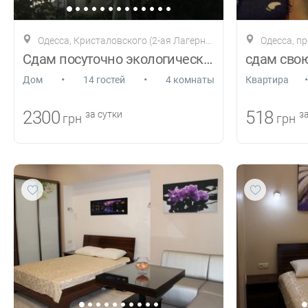
Одесса, Кристаловского (2-ая Лагерная), 2-в
Одесса, п
Сдам посуточно экологически чистый дом
•
•
•
Дом
14 гостей
4 комнаты
Квартира
2300
518
за сутки
за
грн
грн