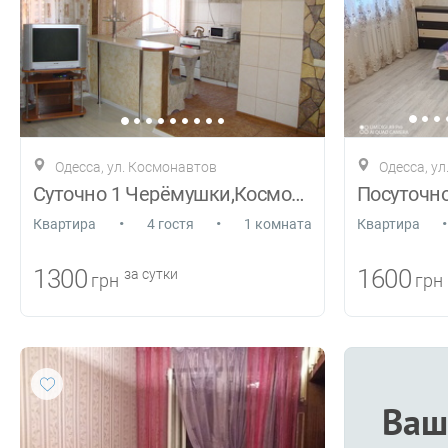
Одесса, ул. Космонавтов
Одесса, ул
Суточно 1 Черёмушки,Космонавтов,Филатова
•
•
•
Квартира
4 гостя
1 комната
Квартира
1300
1600
за сутки
грн
грн
Ваш