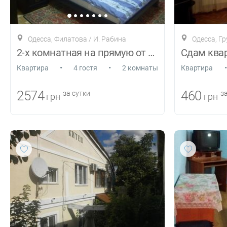
Одесса, Филатова / И. Рабина
Одесса, Г
2-х комнатная на прямую от хозяина
Сдам квар
•
•
•
Квартира
4 гостя
2 комнаты
Квартира
2574
460
за сутки
за
грн
грн