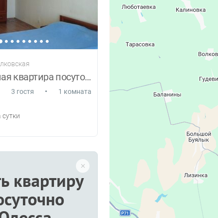
алковская
1 комнатная квартира посуточно
•
3 гостя
1 комната
 сутки
ь квартиру
осуточно
Одесса