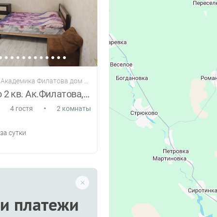
.Академика Филатова дом 40
Посуточно 2 кв. Ак.Филатова, Черёмушки
•
4 гостя
2 комнаты
за сутки
и платежи