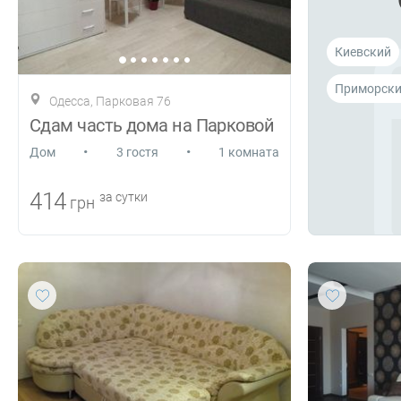
Киевский
Приморск
Одесса, Парковая 76
Сдам часть дома на Парковой
•
•
Дом
3 гостя
1 комната
414
за сутки
грн