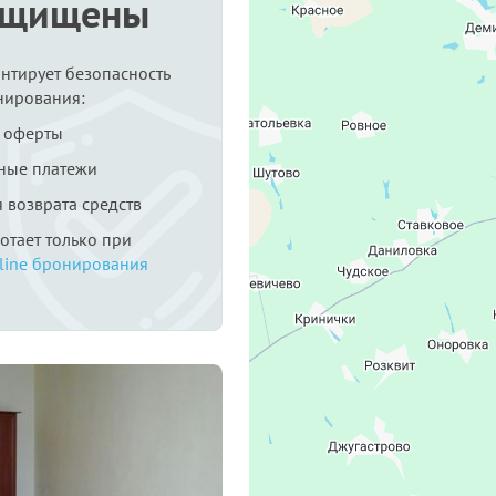
ащищены
антирует безопасность
нирования:
 оферты
ные платежи
я возврата средств
ботает только при
line бронирования