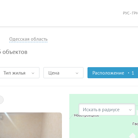
РУС - ГР
Одесская область
5
объектов
Тип жилья
Цена
Расположение
1
Искать в радиусе