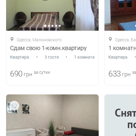
Одесса, Малиновского
Одесса, Б
Сдам свою 1-комн.квартиру
•
•
•
Квартира
3 гостя
1 комната
Квартира
690
633
за сутки
за
грн
грн
Снят
п