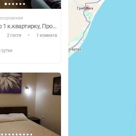
рохоровская
сдам свою 1 к.квартирку, Прохоровская 12
•
2 гостя
1 комната
 сутки