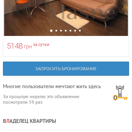
5148
за сутки
грн
ЗАПРОСИТЬ БРОНИРОВАНИЕ
Многие пользователи мечтают жить здесь
За прошлую неделю это объявление
посмотрели
59
раз
В
Л
АДЕЛЕЦ КВАРТИРЫ