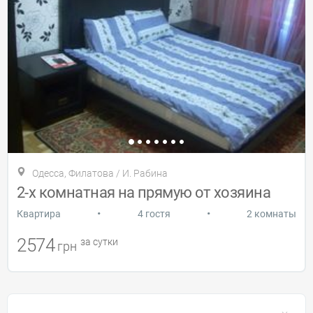
Одесса, Филатова / И. Рабина
2-х комнатная на прямую от хозяина
•
•
Квартира
4 гостя
2 комнаты
2574
за сутки
грн