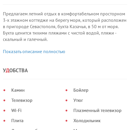
Предлагаем летний отдых в комфортабельном просторном
3-х этажном коттедже на берегу моря, который расположен
в пригороде Севастополя, бухта Казачья, в 50 м от моря.
Бухта ценится тихими пляжами с чистой водой, пляжи -
скальный и галечный.
Коттедж включает:
Показать описание полностью
- просторную кухню-столовую на 2-м этаже,
-комнату отдыха с французской печью (можно использовать
в качестве камина),
У
Д
ОБСТВА
- 4 спальни, в каждой из которых установлен диван или
кровать , мебель,
- 2-х сан.
Камин
Бойлер
Телевизор
Утюг
Wi-Fi
Плазменный телевизор
Плита
Холодильник