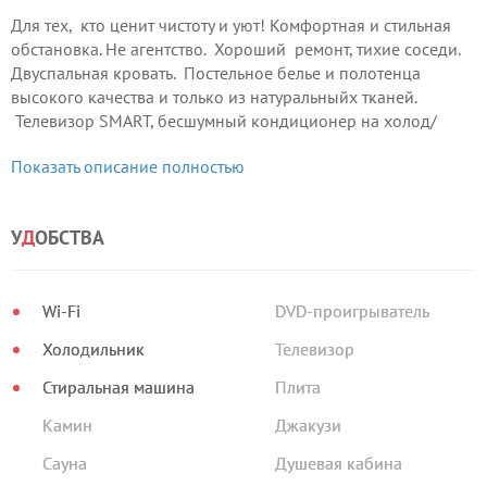
Для тех, кто ценит чистоту и уют! Комфортная и стильная
обстановка. Не агентство. Хороший ремонт, тихие соседи.
Двуспальная кровать. Постельное белье и полотенца
высокого качества и только из натуральныйх тканей.
Телевизор SMART, бесшумный кондиционер на холод/
тепло, кабельное, спутниковое ТВ и Ip-телевидение,
Показать описание полностью
холодильник, стиральная машина-автомат , печь СВЧ,
варочная поверхность.
У
Д
ОБСТВА
Wi-Fi
DVD-проигрыватель
Холодильник
Телевизор
Стиральная машина
Плита
Камин
Джакузи
Сауна
Душевая кабина