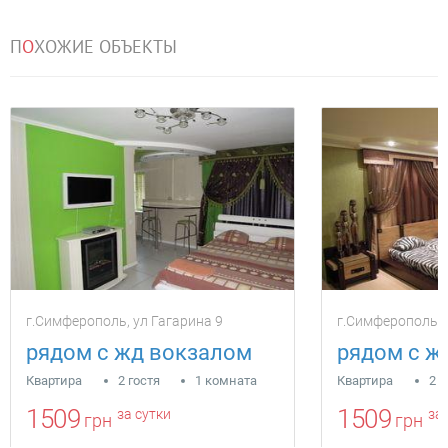
П
О
ХОЖИЕ ОБЪЕКТЫ
г.Симферополь, ул Гагарина 9
г.Симферополь, 
рядом с жд вокзалом
рядом с ж
Квартира
2 гостя
1 комната
Квартира
2 г
1509
1509
за сутки
за 
грн
грн