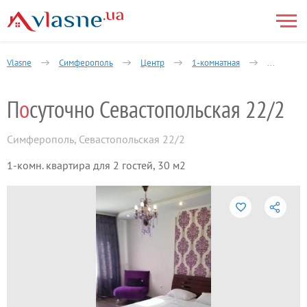
Vlasne
Симферополь
Центр
1-комнатная
Крылова 
П
о
суточно Севастопольская 22/2
Симферополь
,
Севастопольская 22/2
1-комн. квартира для 2 гостей, 30 м2