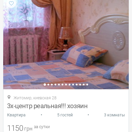
Житомир, киевская 28
3х-центр реальная!!! хозяин
•
•
Квартира
5 гостей
3 комнаты
1150
за сутки
грн