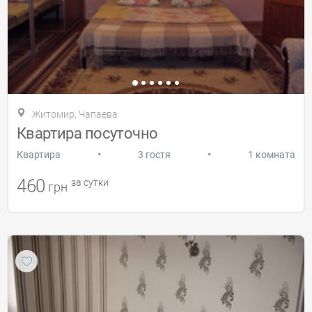
Житомир, Чапаева
Квартира посуточно
•
•
Квартира
3 гостя
1 комната
460
за сутки
грн