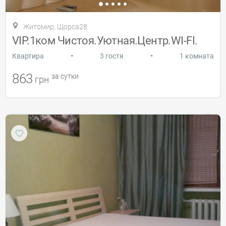
Житомир, Щорса28
VIP.1ком Чистоя.Уютная.Центр.WI-FI.
•
•
Квартира
3 гостя
1 комната
863
за сутки
грн