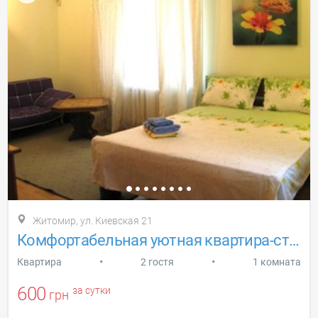
Житомир, ул. Киевская 21
Комфортабельная уютная квартира-cтудия
•
•
Квартира
2 гостя
1 комната
600
за сутки
грн