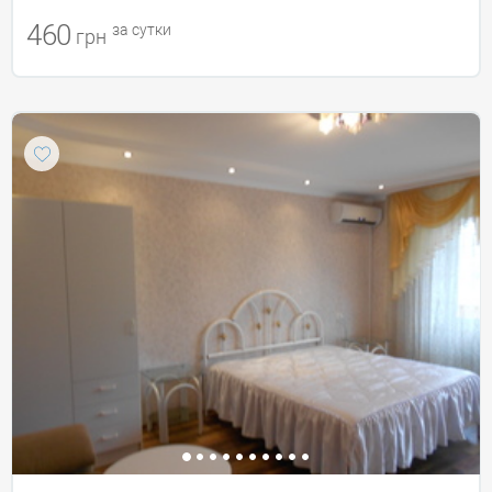
460
за сутки
грн