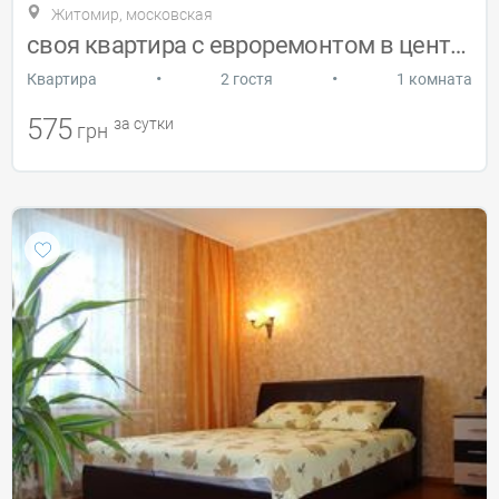
Житомир, московская
своя квартира с евроремонтом в центре
•
•
Квартира
2 гостя
1 комната
575
за сутки
грн