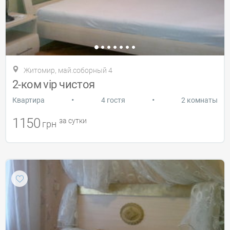
Житомир, май.соборный 4
2-ком vip чистоя
•
•
Квартира
4 гостя
2 комнаты
1150
за сутки
грн