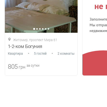
не
Заполнит
Мы отправ
недвижимо
Житомир, проспект Мира 61
1-2-ком Богуния
•
•
Квартира
5 гостей
2 комнаты
805
за сутки
грн