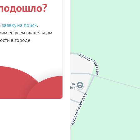
 подошло?
е
заявку на поиск
.
им ее всем владельцам
сти в городе