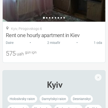
Kyiv, Pirogovskogo 6
Rent one hourly apartment in Kiev
•
•
Daire
2 misafir
1 oda
575
gün için
uah
Kyiv
Holosiivsky raion
Darnytskyi raion
Desnianskyi