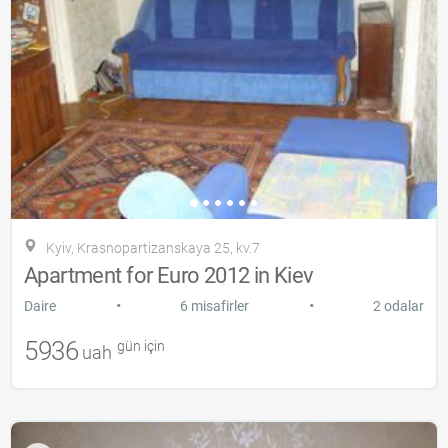
Kyiv, Krasnopartizanskaya 25, kv.7
Apartment for Euro 2012 in Kiev
•
•
Daire
6 misafirler
2 odalar
5936
gün için
uah