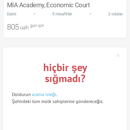
MIA Academy, Economic Court
•
•
Daire
5 misafirler
2 odalar
805
gün için
uah
hiçbir şey
sığmadı?
Doldurun
arama isteği
.
Şehirdeki tüm mülk sahiplerine göndereceğiz.