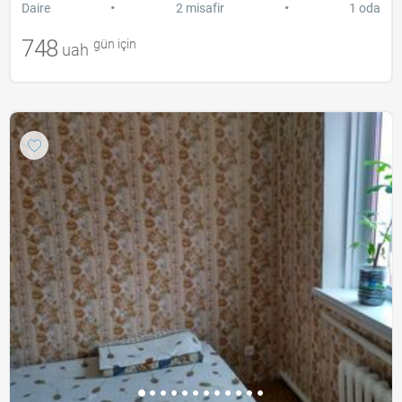
•
•
Daire
2 misafir
1 oda
748
gün için
uah