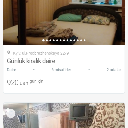
Kyiv, ul.Preobrazhenskaya 22/9
Günlük kiralık daire
•
•
Daire
6 misafirler
2 odalar
920
gün için
uah