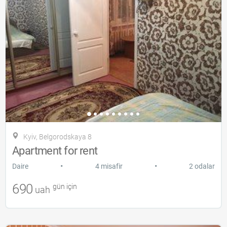
Kyiv, Belgorodskaya 8
Apartment for rent
•
•
Daire
4 misafir
2 odalar
690
gün için
uah