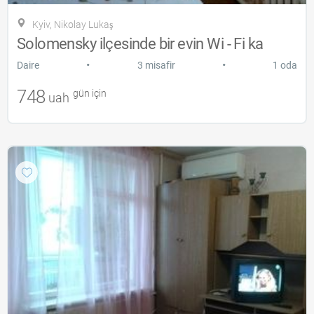
Kyiv, Nikolay Lukaş
Solomensky ilçesinde bir evin Wi - Fi ka
•
•
Daire
3 misafir
1 oda
748
gün için
uah