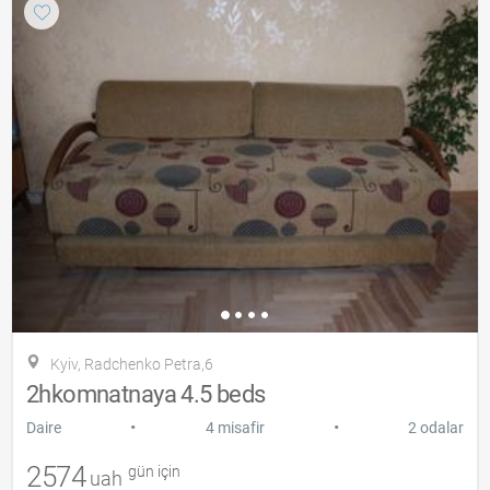
Kyiv, Radchenko Petra,6
2hkomnatnaya 4.5 beds
•
•
Daire
4 misafir
2 odalar
2574
gün için
uah