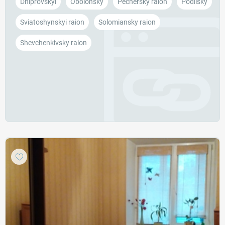
Dniprovskyi
Obolonsky
Pechersky raion
Podilsky
Sviatoshynskyi raion
Solomiansky raion
Shevchenkivsky raion