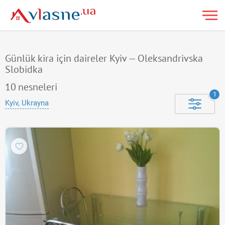
Günlük kira için daireler Kyiv — Oleksandrivska
Slobidka
10
nesneleri
1
Kyiv, Ukrayna