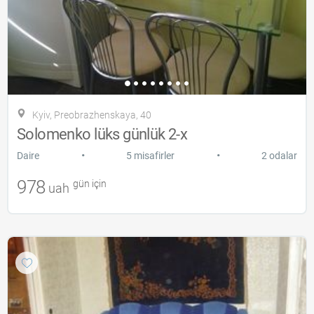
Kyiv, Preobrazhenskaya, 40
Solomenko lüks günlük 2-х
•
•
Daire
5 misafirler
2 odalar
978
gün için
uah