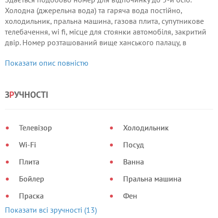
Холодна (джерельна вода) та гаряча вода постійно,
холодильник, пральна машина, газова плита, супутникове
телебачення, wi fi, місце для стоянки автомобіля, закритий
двір. Номер розташований вище ханського палацу, в
мальовничому місці Бахчисарая з красивим видом на
Показати опис повністю
ущелину.
З
Р
УЧНОСТІ
Телевізор
Холодильник
Wi-Fi
Посуд
Плита
Ванна
Бойлер
Пральна машина
Праска
Фен
Показати всі зручності (13)