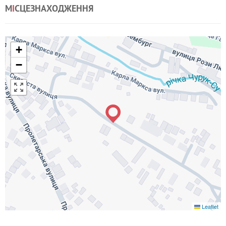
М
І
СЦЕЗНАХОДЖЕННЯ
+
−
Leaflet