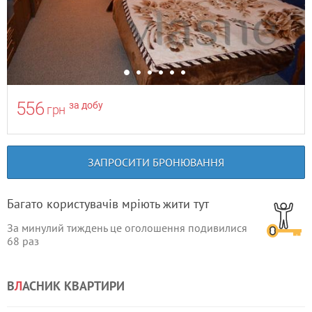
556
за добу
грн
ЗАПРОСИТИ БРОНЮВАННЯ
Багато користувачів мріють жити тут
За минулий тиждень це оголошення подивилися
68
раз
В
Л
АСНИК КВАРТИРИ