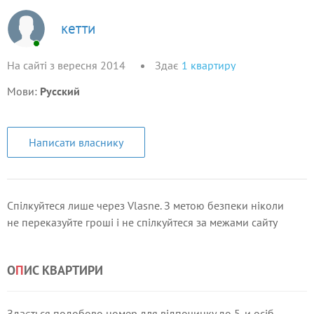
кетти
На сайті з вересня 2014
Здає
1
квартиру
Мови:
Русский
Написати власнику
Спілкуйтеся лише через Vlasne. З метою безпеки ніколи
не переказуйте гроші і не спілкуйтеся за межами сайту
О
П
ИС КВАРТИРИ
Здається подобово номер для відпочинку до 5-и осіб.