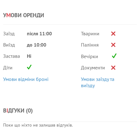
У
М
ОВИ ОРЕНДИ
Заїзд
після 11:00
Тварини
Виїзд
до 10:00
Паління
Застава
Ні
Вечірки
Діти
Документи
Умови відміни броні
Умови заїзду та
виїзду
В
І
ДГУКИ (
0
)
Поки що ніхто не залишав відгуків.