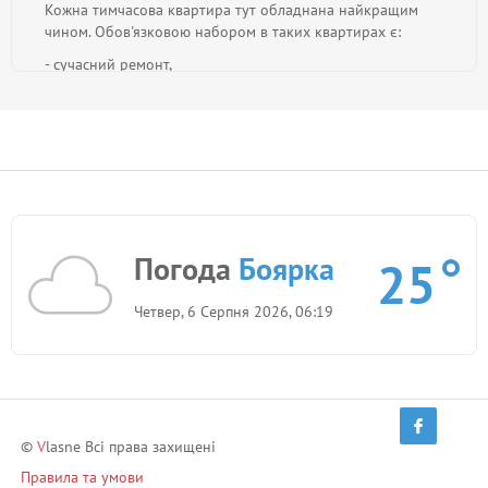
Кожна тимчасова квартира тут обладнана найкращим
чином. Обов'язковою набором в таких квартирах є:
- сучасний ремонт,
-меблі,
-побутова техніка,
-посуд.
Крім того, клієнтам надається чиста постільна білизна та
рушники.
Погода
Боярка
25
Як же зняти квартиру на добу в цьому містечку?
Четвер, 6 Серпня 2026, 06:19
Вибір квартир для Вашого короткострокового
комфортного проживання є на порталі подобової оренди
Vlasne.ua. Зняти апартаменти за допомогою порталу Ви
можете попередньо. Для цього створені всі умови:
-якісний фото,
©
V
lasne Всі права захищені
-опис,
Правила та умови
-контакти власників.