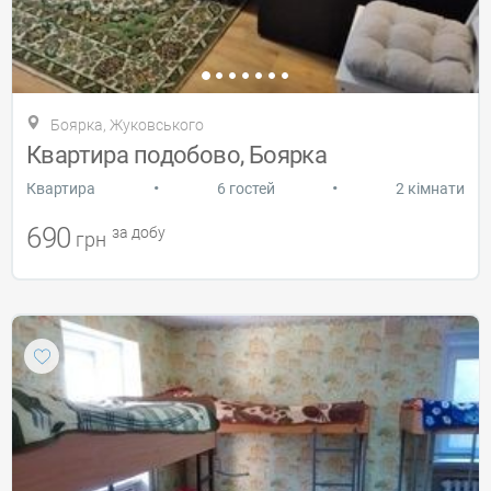
Боярка, Жуковського
Квартира подобово, Боярка
•
•
Квартира
6 гостей
2 кімнати
690
за добу
грн