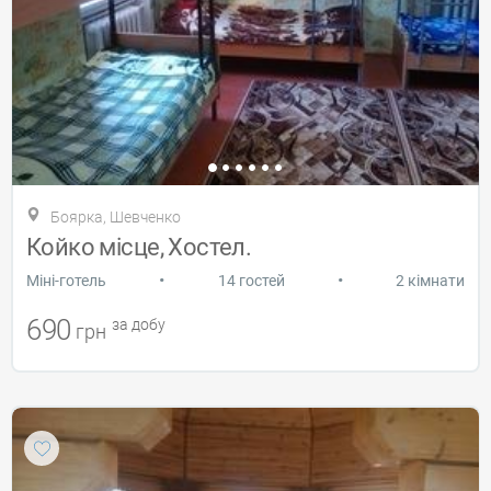
Боярка, Шевченко
Койко місце, Хостел.
•
•
Міні-готель
14 гостей
2 кімнати
690
за добу
грн