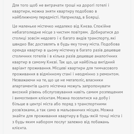
Для того щоб не витрачати гроші на дорогі готелі і
квартири, можна зняти квартиру подобово в
найближчому передмісті. Наприклад, в Боярці.
Це маленьке містечко недалеко від Києва. Спокійне
небагатолюдне місце з чистим повітрям. Добиратися до
столиці зовсім недовго і є багато видів транспорту, які
швидко Вас доставлять в будь-яку точку міста. Подобова
оренда квартир в цьому містечку в багато разів дешевше
столичних готелів і в кілька разів дешевше аналогічних
квартир в самому Києві. Так що, це найбільш вигідний
варіант проживання. Місцеві квартири для тимчасового
проживання в відмінному стані і неодмінно з ремонтом.
Незважаючи на те, що це не мегаполіс, власники
апартаментів цього містечка можуть запропонувати
високий рівень обслуговування навіть самим розпещеним
і вимогливим клієнтам. Можна поселитися на добу і
більше в центрі міста або поряд з транспортними
розв'язками, а так само в мальовничих місцях. Можна
знайти для проживання квартиру в будь-якій точці міста і
з будь-яким набором послуг залежно від побажань
клієнта.