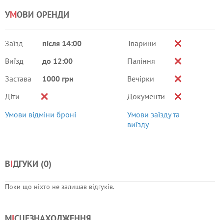
У
М
ОВИ ОРЕНДИ
Заїзд
після 14:00
Тварини
Виїзд
до 12:00
Паління
Застава
1000 грн
Вечірки
Діти
Документи
Умови відміни броні
Умови заїзду та
виїзду
В
І
ДГУКИ (
0
)
Поки що ніхто не залишав відгуків.
М
І
СЦЕЗНАХОДЖЕННЯ