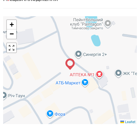
+
−
Leaflet