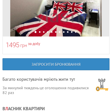
1495
за добу
грн
ЗАПРОСИТИ БРОНЮВАННЯ
Багато користувачів мріють жити тут
За минулий тиждень це оголошення подивилися
82
раз
В
Л
АСНИК КВАРТИРИ