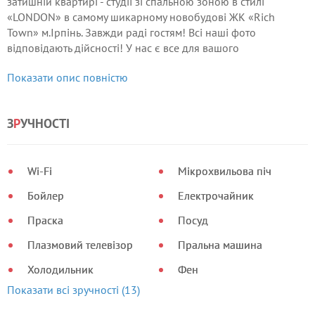
затишній квартирі - студії зі спальною зоною в стилі
«LONDON» в самому шикарному новобудові ЖК «Rich
Town» м.Ірпінь. Завжди раді гостям! Всі наші фото
відповідають дійсності! У нас є все для вашого
комфортного проживання: - двоспальне ліжко (King
Показати опис повністю
160х200) з ортопедичним матрацом - кухня з технікою і
посудом - плазмовий телевізор SMART-TV + кабельне -
інтернет (Wi-Fi) - постільна білизна - рушники, гель для душу -
З
Р
УЧНОСТІ
парковка під будинком (безкоштовно) -
відеоспостереження навколо будинку і в парадних
пригостити Вас справжнім англійським чаєм! Поруч є
Wi-Fi
Мікрохвильова піч
магазини, бари, кафе і ресторани, ліс і парки.
Бойлер
Електрочайник
Праска
Посуд
Плазмовий телевізор
Пральна машина
Холодильник
Фен
Показати всі зручності (13)