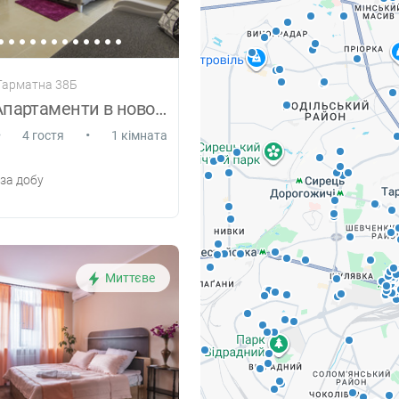
 Гарматна 38Б
Шикарні Апартаменти в новому будинку
•
•
4 гостя
1 кімната
за добу
Миттєве