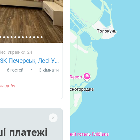
Лесі Українки, 24
Подобово 3К Печерськ, Лесі Українки
•
6 гостей
3 кімнати
за добу
і платежі