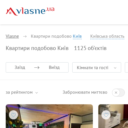
Vlasne
Квартири подобово
Київ
Київська область
Квартири подобово Київ
1125
об'єктів
Заїзд
Виїзд
Кімнати та гості
за рейтингом
Забронювати миттєво