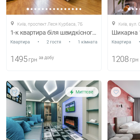
Київ, проспект Леся Курбаса, 7Б
Київ, вул.
1-к квартира біля швидкісного трамвая
•
•
Квартира
2 гостя
1 кімната
Квартира
1495
1208
за добу
грн
грн
Миттєве