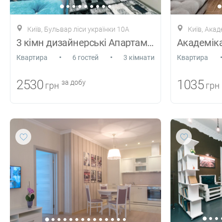
Київ, Бульвар ліси українки 10А
Київ, Ака
3 кімн дизайнерські Апартаменти в центрі
•
•
Квартира
6 гостей
3 кімнати
Квартира
2530
1035
за добу
грн
грн