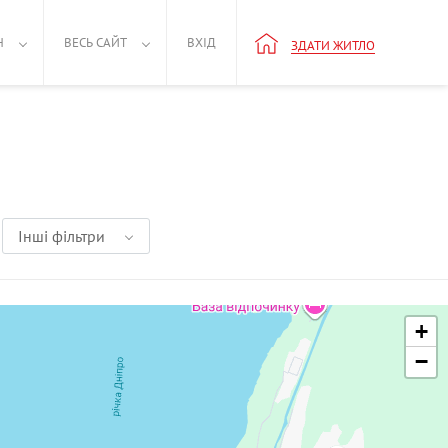
Н
ВЕСЬ САЙТ
ВХІД
ЗДАТИ ЖИТЛО
Інші фільтри
+
−