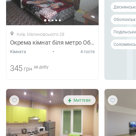
Деснянськ
Оболонськ
Подільськ
Київ, Малиновського 28
Окрема кімнат біля метро Оболонь
Соломянсь
•
Кiмната
4 гостя
345
за добу
грн
Миттєве