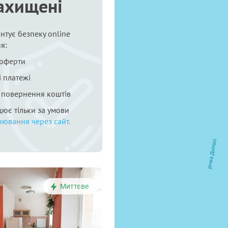
ахищені
нтує безпеку online
я:
 оферти
 платежі
я повернення коштів
цює тільки за умови
нювання через сайт.
Миттєве