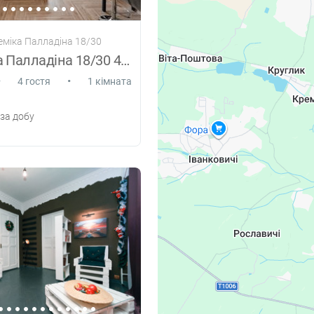
деміка Палладіна 18/30
Академіка Палладіна 18/30 44/1
•
•
4 гостя
1 кімната
за добу