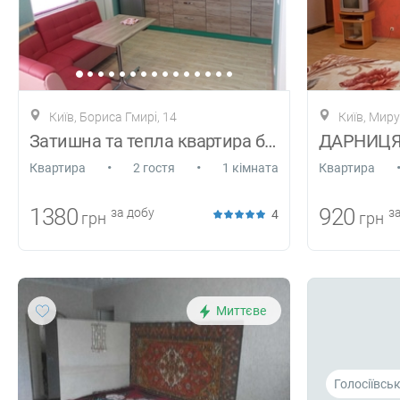
Київ, Бориса Гмирі, 14
Київ, Мир
Затишна та тепла квартира біля м.Познякі
•
•
Квартира
2 гостя
1 кімната
Квартира
1380
920
за добу
за
4
грн
грн
Миттєве
Голосіївсь