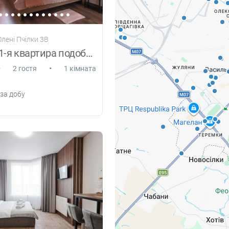
 Олені Пчілки 3В
Шикарна 1-я квартира подобово. Позняки
•
•
2 гостя
1 кімната
за добу