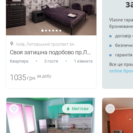
з
Vlasne гара
бронюванн
договір
Київ, Литовський проспект 6А
безпечні
Cвоя затишна подобово пр.Литовський 6А
гаранті
•
•
Квартира
3 гостя
1 кімната
Все це пра
online бро
1035
за добу
грн
Миттєве