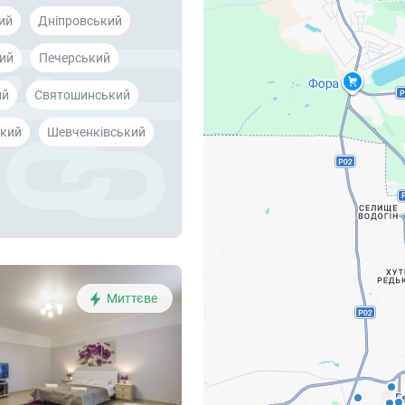
ий
Дніпровський
ий
Печерський
ий
Святошинський
кий
Шевченківський
Миттєве