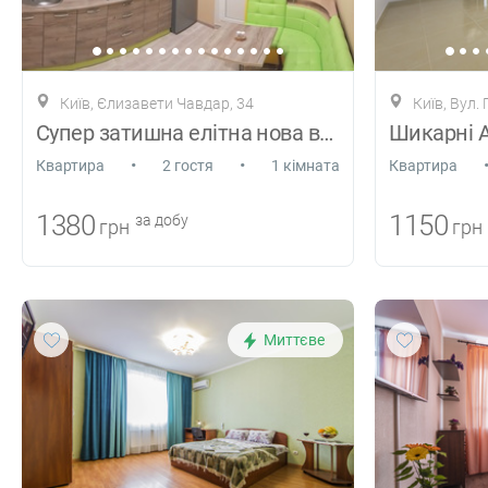
Київ, Єлизавети Чавдар, 34
Київ, Вул.
Супер затишна елітна нова видова
•
•
Квартира
2 гостя
1 кімната
Квартира
1380
1150
за добу
грн
грн
Миттєве