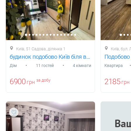
Київ, 51 Садова, ділянка 1
Київ, бул. 
будинок подобово Київ біля води власник
•
•
•
Дiм
11 гостей
4 кімнати
Квартира
6900
2185
за добу
грн
грн
Ваш