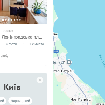
у проспект
ДАРНИЦЯ Ленінградська площа
•
•
4 гостя
1 кімната
 добу
Київ
кий
Дарницький