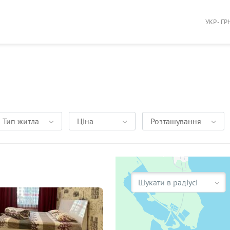
УКР - ГР
Тип житла
Ціна
Розташування
Шукати в радіусі