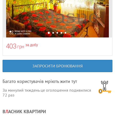
403
за добу
грн
ЗАПРОСИТИ БРОНЮВАННЯ
Багато користувачів мріють жити тут
За минулий тиждень це оголошення подивилися
72
раз
В
Л
АСНИК КВАРТИРИ