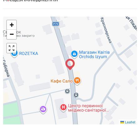
+
−
Leaflet