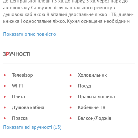
до центральної площі і 3 хв. до парку, 5 хв. через парк до
автовокзалу. Санвузол після капітального ремонту з
душовою кабінкою В вітальні двоспальне ліжко і ТБ, диван-
книжка і односпальне ліжко. Кухня оснащена необхідним
посудом, холодильником, газовою плитою, духовкою і
Показати опис повністю
обідньої зонойв вигляді м'якого кухонного куточка.
З
Р
УЧНОСТІ
Телевізор
Холодильник
Wi-Fi
Посуд
Плита
Пральна машина
Душова кабіна
Кабельне ТВ
Праска
Балкон/Лоджія
Показати всі зручності (13)