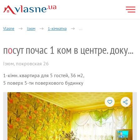
Vlasne
Ізюм
1-кімнатна
посут почас 1 ком в центре. докум
п
о
сут почас 1 ком в центре. документи
Ізюм
,
покровская 26
1-кімн. квартира для 5 гостей, 36 м2,
5 поверх 5-ти поверхового будинку