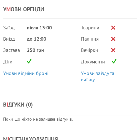
У
М
ОВИ ОРЕНДИ
Заїзд
після 13:00
Тварини
Виїзд
до 12:00
Паління
Застава
250 грн
Вечірки
Діти
Документи
Умови відміни броні
Умови заїзду та
виїзду
В
І
ДГУКИ (
0
)
Поки що ніхто не залишав відгуків.
М
І
СЦЕЗНАХОДЖЕННЯ