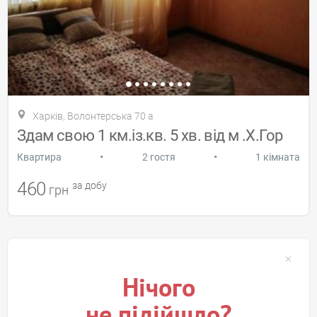
Харків, Волонтерська 70 а
Здам свою 1 км.із.кв. 5 хв. від м .Х.Гор
•
•
Квартира
2 гостя
1 кімната
460
за добу
грн
Нічого
не підійшло?