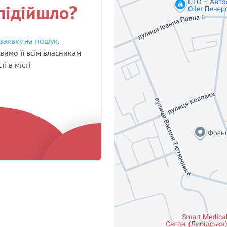
підійшло?
заявку на пошук
.
вимо її всім власникам
і в місті