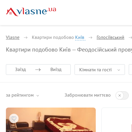
Vlasne
Квартири подобово
Київ
Голосіївський
Квартири подобово Київ — Феодосійський пров
Заїзд
Виїзд
Кімнати та гості
за рейтингом
Забронювати миттєво