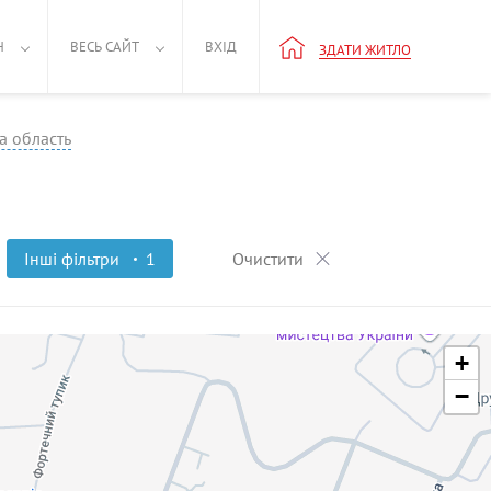
Н
ВЕСЬ САЙТ
ВХІД
ЗДАТИ ЖИТЛО
а область
Інші фільтри
1
Очистити
+
−