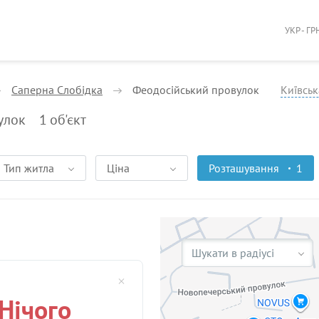
УКР - ГР
Саперна Слобідка
Феодосійський провулок
Київськ
улок
1
об'єкт
Тип житла
Ціна
Розташування
1
Шукати в радіусі
Нічого