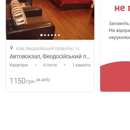
не 
Заповніть
Ми відпра
нерухомост
Київ, Феодосійський провулок, 14
Автовокзал, Феодосійський провулок, 14
•
•
Квартира
4 гостя
1 кімната
1150
за добу
грн