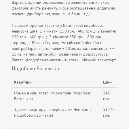
Вартість оренди безпосередньо залежить від кількох
факторів: якість ремонту, місце розташування, додаткові
послуги (прибирання, повні міні-бари і т.д.).
Переваги оренди квартир у Василькові подобово:
невисока ціна- 1-кімнатні 150 грн. - 400 грн .;- 2-кімнатні
250 грн. - 600 грн .;- 3-кімнатні 350 грн. - 800 грн
..природа- Річка «Стугна»;- Незайманий ліс;- Чисте
повітря.Поруч зі столицею- ~ 30 хв. на заг. транспорті;- ~
15 хв. на легк. автомобілі.розвинена інфраструктура-
Багато цілодобових магазинів, аптек;- Міський транспорт.
Подобово Васильків
Квартири
Ціни
Номер в міні-готелі, поруч тран (подобово
345
Васильків)
грн.
Здаємо квартиру на період Ліги Чемпіонів
51477
(подобово Васильків)
грн.