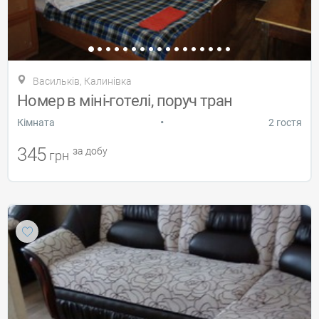
Васильків, Калинівка
Номер в міні-готелі, поруч тран
•
Кiмната
2 гостя
345
за добу
грн