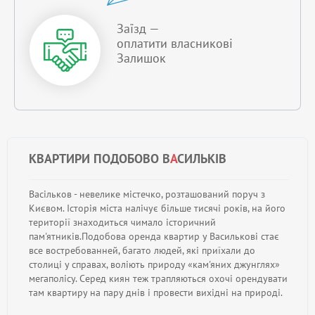
Заїзд —
оплатити власникові
Залишок
КВАРТИРИ ПОДОБОВО В
А
СИЛЬКІВ
Васільков - невелике містечко, розташований поруч з
Києвом. Історія міста налічує більше тисячі років, на його
території знаходиться чимало історичний
пам'ятників.Подобова оренда квартир у Василькові стає
все востребованней, багато людей, які приїхали до
столиці у справах, воліють природу «кам'яних джунглях»
мегаполісу. Серед киян теж трапляються охочі орендувати
там квартиру на пару днів і провести вихідні на природі.