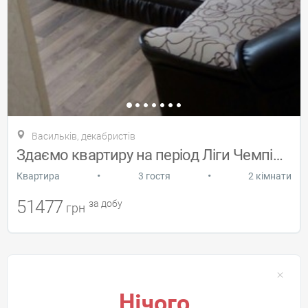
Васильків, декабристів
Здаємо квартиру на період Ліги Чемпіонів
•
•
Квартира
3 гостя
2 кімнати
51477
за добу
грн
Нічого