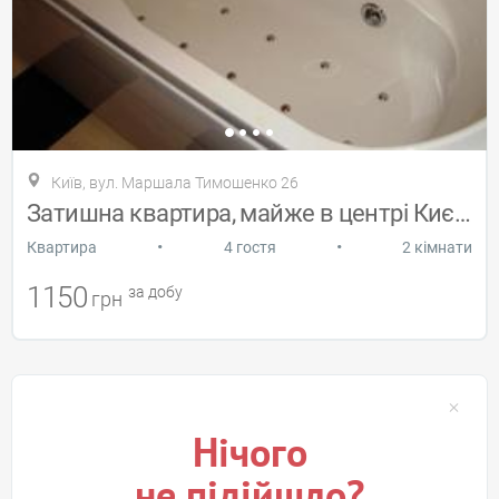
Київ, вул. Маршала Тимошенко 26
Затишна квартира, майже в центрі Києва
•
•
Квартира
4 гостя
2 кімнати
1150
за добу
грн
Нічого
не підійшло?